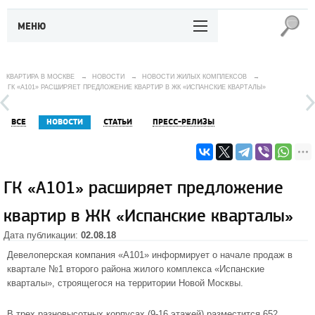
МЕНЮ
КВАРТИРА В МОСКВЕ
→
НОВОСТИ
→
НОВОСТИ ЖИЛЫХ КОМПЛЕКСОВ
→
ГК «А101» РАСШИРЯЕТ ПРЕДЛОЖЕНИЕ КВАРТИР В ЖК «ИСПАНСКИЕ КВАРТАЛЫ»
ВСЕ
НОВОСТИ
СТАТЬИ
ПРЕСС-РЕЛИЗЫ
ГК «А101» расширяет предложение
квартир в ЖК «Испанские кварталы»
Дата публикации:
02.08.18
Девелоперская компания «А101» информирует о начале продаж в
квартале №1 второго района
жилого комплекса «Испанские
кварталы»
, строящегося на территории Новой Москвы.
В трех разновысотных корпусах (9-16 этажей) разместится 652