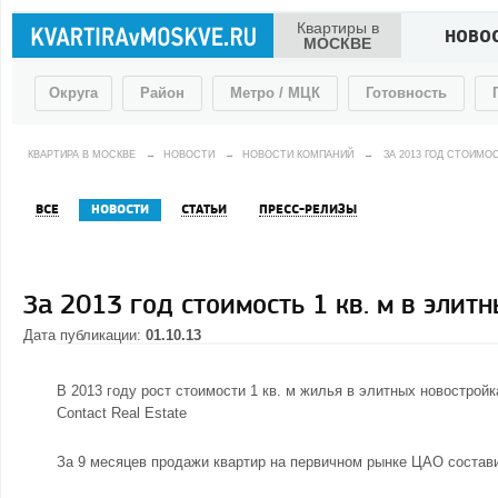
Квартиры в
НОВО
МОСКВЕ
Округа
Район
Метро / МЦК
Готовность
КВАРТИРА В МОСКВЕ
→
НОВОСТИ
→
НОВОСТИ КОМПАНИЙ
→
ЗА 2013 ГОД СТОИМО
ВСЕ
НОВОСТИ
СТАТЬИ
ПРЕСС-РЕЛИЗЫ
За 2013 год стоимость 1 кв. м в элит
Дата публикации:
01.10.13
В 2013 году рост стоимости 1 кв. м жилья в
элитных новостройк
Contact Real Estate
За 9 месяцев продажи квартир на первичном рынке
ЦАО
состави