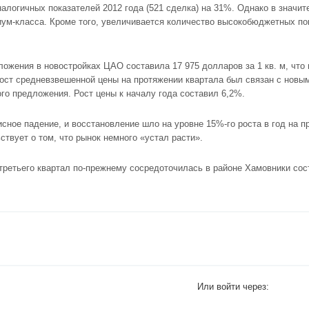
алогичных показателей 2012 года (521 сделка) на 31%. Однако в значи
ум-класса. Кроме того, увеличивается количество высокобюджетных по
ложения в новостройках ЦАО составила 17 975 долларов за 1 кв. м, что
ст средневзвешенной цены на протяжении квартала был связан с новым
о предложения. Рост цены к началу года составил 6,2%.
исное падение, и восстановление шло на уровне 15%-го роста в год на п
ствует о том, что рынок немного «устал расти».
третьего квартал по-прежнему сосредоточилась в
районе Хамовники
сос
Или войти через: