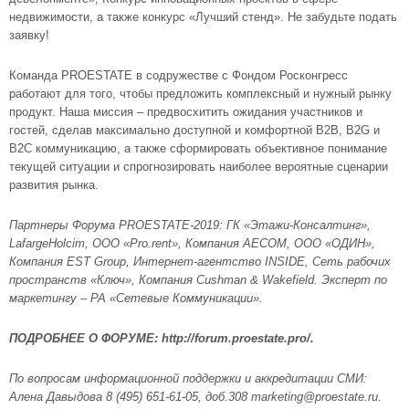
недвижимости, а также конкурс «Лучший стенд». Не забудьте подать
заявку!
Команда PROESTATE в содружестве с Фондом Росконгресс
работают для того, чтобы предложить комплексный и нужный рынку
продукт. Наша миссия – предвосхитить ожидания участников и
гостей, сделав максимально доступной и комфортной B2B, B2G и
B2С коммуникацию, а также сформировать объективное понимание
текущей ситуации и спрогнозировать наиболее вероятные сценарии
развития рынка.
Партнеры Форума PROESTATE-2019: ГК «Этажи-Консалтинг»,
LafargeHolcim, ООО «Pro.rent», Компания AECOM, ООО «ОДИН»,
Компания EST Group, Интернет-агентство INSIDE, Сеть рабочих
пространств «Ключ», Компания Cushman & Wakefield. Эксперт по
маркетингу – РА «Сетевые Коммуникации».
ПОДРОБНЕЕ О ФОРУМЕ: http://forum.proestate.pro/.
По вопросам информационной поддержки и аккредитации СМИ:
Алена Давыдова 8 (495) 651-61-05, доб.308 marketing@proestate.ru.