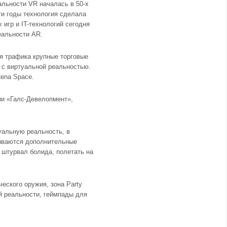
альности VR началась в 50-х
эти годы технология сделала
игр и IT-технологий сегодня
еальности AR.
я трафика крупные торговые
 с виртуальной реальностью.
ena Space.
ии «Галс-Девелопмент»,
туальную реальность, в
дываются дополнительные
 штурвал болида, полетать на
еского оружия, зона Party
ой реальности, геймпады для