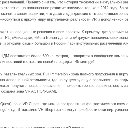
 развлечений. Принято считать, что история технологии виртуальной ре
о столетия, но полноценное развитие получила только в 2012 году. За 
скачок в своем развитии, что даже люди далекие от мира компьютерных 
рикоснуться к яркому миру виртуальной реальности VR и дополненной р
яют инновационные решения в свои проекты. К примеру, для увеличени
, в ТРЦ «Авиапарк», «Мега Белая Дача» и «Атриум» появились свои зоны
, и открыли самый большой в России парк виртуальных развлечений AR
ЦДМ составляет более 600 кв. метров, - говорится в сообщении компан
инвестиций в открытие новой площадки - 45 млн руб.
 развлекательных зон. Full Immersion - зона полного погружения в вир
 зона дополненной реальности, где на существующую реальность накла
жет получить новые впечатления – покорить горные вершины, сесть за
ир создана зона VR ACTION-GAME.
Quest), зона VR Сubes, где можно пострелять из фантастического космич
ge и т.д. В магазине VR-Shop гости смогут приобрести очки виртуальн
рамма, турнир и викторина- розыгрыш VR-шлема.