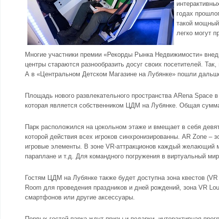
интерактивных
годах прошлог
такой мощный 
легко могут п
Многие участники премии «Рекорды Рынка Недвижимости» внедр
центры стараются разнообразить досуг своих посетителей. Так
А в «Центральном Детском Магазине на Лубянке» пошли дальше
Площадь нового развлекательного пространства ARena Space в 
которая является собственником ЦДМ на Лубянке. Общая сумма 
Парк расположился на цокольном этаже и вмещает в себя девять
которой действия всех игроков синхронизированны. AR Zone –
игровые элементы. В зоне VR-аттракционов каждый желающий мо
параплане и т.д. Для командного погружения в виртуальный м
Гостям ЦДМ на Лубянке также будет доступна зона квестов (VR 
Room для проведения праздников и дней рождений, зона VR Loun
смартфонов или другие аксессуары.
Первых гостей парка ждут призы и подарки, интерактивная прог