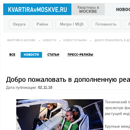
Квартиры в
НОВО
МОСКВЕ
Округа
Район
Метро / МЦК
Готовность
КВАРТИРА В МОСКВЕ
→
НОВОСТИ
→
НОВОСТИ РЫНКА
→
ДОБРО ПОЖАЛОВАТЬ В Д
ВСЕ
НОВОСТИ
СТАТЬИ
ПРЕСС-РЕЛИЗЫ
Добро пожаловать в дополненную реа
Дата публикации:
02.11.18
Технический п
просмотре фа
растущей инду
Крупные межд