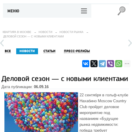
МЕНЮ
КВАРТИРА В МОСКВЕ
→
НОВОСТИ
→
НОВОСТИ РЫНКА
→
ДЕЛОВОЙ СЕЗОН — С НОВЫМИ КЛИЕНТАМИ
ВСЕ
НОВОСТИ
СТАТЬИ
ПРЕСС-РЕЛИЗЫ
Деловой сезон — с новыми клиентами
Дата публикации:
06.09.16
22 сентября в гольф-клубе
Нахабино Moscow Country
Club пройдет деловое
мероприятие под
названием «Будущее
рынка недвижимости:
победа требует