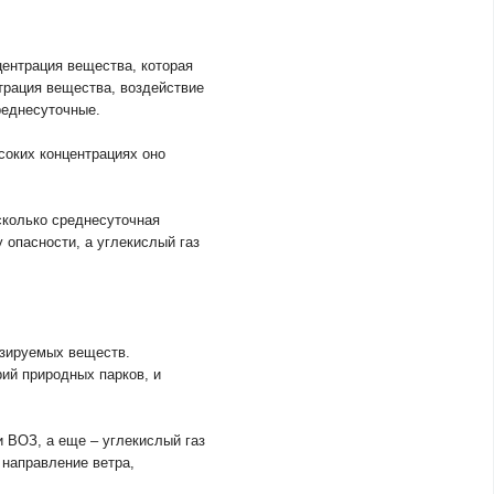
центрация вещества, которая
трация вещества, воздействие
реднесуточные.
соких концентрациях оно
сколько среднесуточная
 опасности, а углекислый газ
изируемых веществ.
ий природных парков, и
 ВОЗ, а еще – углекислый газ
 направление ветра,