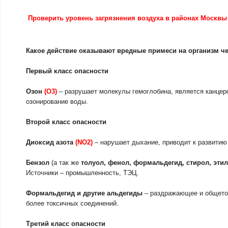
Проверить уровень загрязнения воздуха в районах Москвы 
Какое действие оказывают вредные примеси на организм ч
Первый класс опасности
Озон
(O3)
– разрушает молекулы гемоглобина, является канцеро
озонирование воды.
Второй класс опасности
Диоксид азота
(NO2)
– нарушает дыхание, приводит к развитию 
Бензол
(а так же
толуол, фенол, формальдегид, стирол, эти
Источники – промышленность, ТЭЦ.
Формальдегид и другие альдегиды
– раздражающее и общеток
более токсичных соединений.
Третий класс опасности