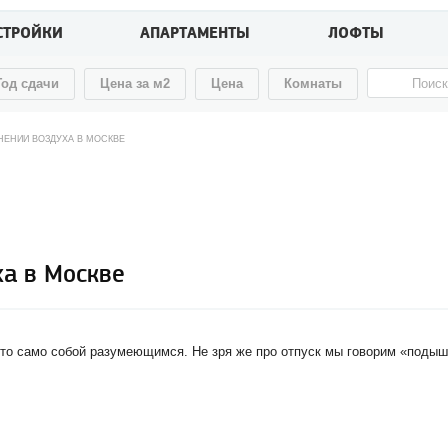
СТРОЙКИ
АПАРТАМЕНТЫ
ЛОФТЫ
Год сдачи
Цена за м2
Цена
Комнаты
НЕНИИ ВОЗДУХА В МОСКВЕ
ха в Москве
-то само собой разумеющимся. Не зря же про отпуск мы говорим «подыш