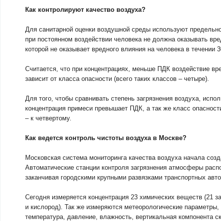
Как контролируют качество воздуха?
Для санитарной оценки воздушной среды используют предельно-
при постоянном воздействии человека не должна оказывать вре
которой не оказывает вредного влияния на человека в течении
Считается, что при концентрациях, меньше ПДК воздействие вр
зависит от класса опасности (всего таких классов – четыре).
Для того, чтобы сравнивать степень загрязнения воздуха, испо
концентрация примеси превышает ПДК, а так же класс опасности
– к четвертому.
Как ведется контроль чистоты воздуха в Москве?
Московская система мониторинга качества воздуха начала созд
Автоматические станции контроля загрязнения атмосферы распо
заканчивая городскими крупными развязками транспортных авт
Сегодня измеряется концентрация 23 химических веществ (21 з
и кислород). Так же измеряются метеорологические параметры,
температура, давление, влажность, вертикальная компонента ск