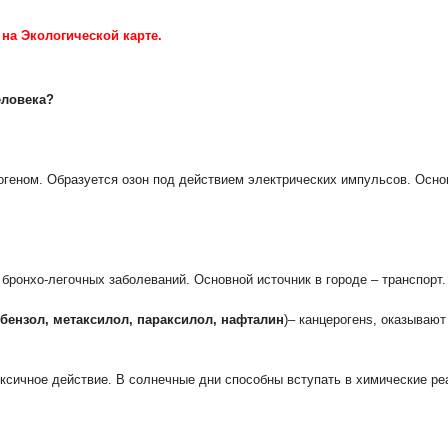
на Экологической карте
.
еловека?
геном. Образуется озон под действием электрических импульсов. Основ
бронхо-легочных заболеваний. Основной источник в городе – транспорт.
лбензол, метаксилол, параксилол, нафталин
)– канцерогенs, оказываю
сичное действие. В солнечные дни способны вступать в химические ре