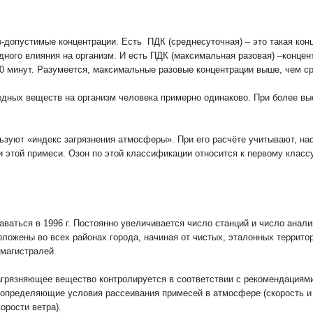
допустимые концентрации. Есть ПДК (среднесуточная) – это такая кон
дного влияния на организм. И есть ПДК (максимальная разовая) –концен
 30 минут. Разумеется, максимальные разовые концентрации выше, чем с
едных веществ на организм человека примерно одинаково. При более вы
льзуют «индекс загрязнения атмосферы». При его расчёте учитывают, на
 этой примеси. Озон по этой классификации относится к первому классу
аваться в 1996 г. Постоянно увеличивается число станций и число анал
ложены во всех районах города, начиная от чистых, эталонных территор
омагистралей.
агрязняющее вещество контролируется в соответствии с рекомендациями
 определяющие условия рассеивания примесей в атмосфере (скорость и
орости ветра).