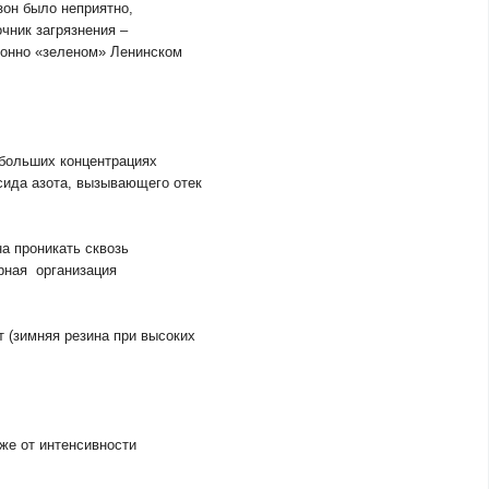
он было неприятно,
чник загрязнения –
ционно «зеленом» Ленинском
 больших концентрациях
сида азота, вызывающего отек
а проникать сквозь
рная организация
т (зимняя резина при высоких
же от интенсивности