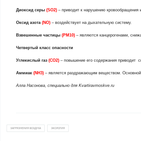
Диоксид серы
(SO2)
– приводит к нарушению кровообращения и
Оксид азота
(NO)
– воздействует на дыхательную систему.
Взвешенные частицы
(PM10)
– являются канцерогенами, сниж
Четвертый класс опасности
Углекислый газ
(CO2)
– повышение его содержания приводит с
Аммиак
(NH3)
– является раздражающим веществом. Основной 
Алла Насонова, специально для Kvartiravmoskve.ru
ЗАГРЯЗНЕНИЯ ВОЗДУХА
ЭКОЛОГИЯ