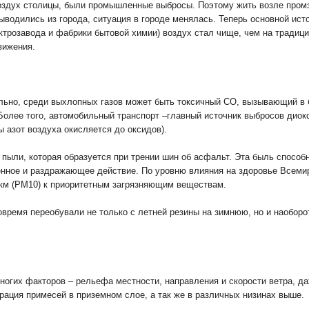
оздух столицы, были промышленные выбросы. Поэтому жить возле промз
ыводились из города, ситуация в городе менялась. Теперь основной исто
ектрозавода и фабрики бытовой химии) воздух стал чище, чем на тради
вижения.
ельно, среди выхлопных газов может быть токсичный СО, вызывающий в
Более того, автомобильный транспорт –главный источник выбросов диок
ы азот воздуха окисляется до оксидов).
пыли, которая образуется при трении шин об асфальт. Эта быль способн
енное и раздражающее действие. По уровню влияния на здоровье Всеми
км (РМ10) к приоритетным загрязняющим веществам.
время переобували не только с летней резины на зимнюю, но и наоборо
ногих факторов – рельефа местности, направления и скорости ветра, да
трация примесей в приземном слое, а так же в различных низинах выше.