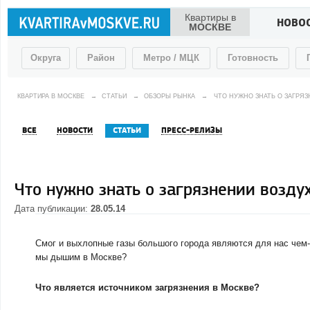
Квартиры в
НОВО
МОСКВЕ
Округа
Район
Метро / МЦК
Готовность
КВАРТИРА В МОСКВЕ
→
СТАТЬИ
→
ОБЗОРЫ РЫНКА
→
ЧТО НУЖНО ЗНАТЬ О ЗАГРЯЗ
ВСЕ
НОВОСТИ
СТАТЬИ
ПРЕСС-РЕЛИЗЫ
Что нужно знать о загрязнении возду
Дата публикации:
28.05.14
Смог и выхлопные газы большого города являются для нас чем
мы дышим в Москве?
Что является источником загрязнения в Москве?