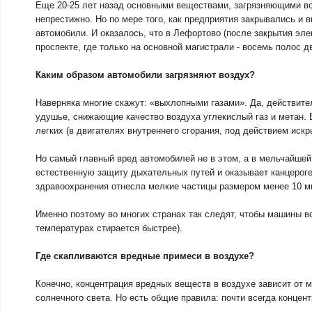
Еще 20-25 лет назад основными веществами, загрязняющими в
непрестижно. Но по мере того, как предприятия закрывались и в
автомобили. И оказалось, что в Лефортово (после закрытия эл
проспекте, где только на основной магистрали - восемь полос д
Каким образом автомобили загрязняют воздух?
Наверняка многие скажут: «выхлопными газами». Да, действит
удушье, снижающие качество воздуха углекислый газ и метан. 
легких (в двигателях внутреннего сгорания, под действием искр
Но самый главный вред автомобилей не в этом, а в мельчайшей 
естественную защиту дыхательных путей и оказывает канцерог
здравоохранения отнесла мелкие частицы размером менее 10 м
Именно поэтому во многих странах так следят, чтобы машины во
температурах стирается быстрее).
Где скапливаются вредные примеси в воздухе?
Конечно, концентрация вредных веществ в воздухе зависит от м
солнечного света. Но есть общие правила: почти всегда концен