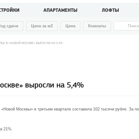
СТРОЙКИ
АПАРТАМЕНТЫ
ЛОФТЫ
Год сдачи
Цена за м2
Цена
Комнаты
ЬЕ В «НОВОЙ МОСКВЕ» ВЫРОСЛИ НА 5,4%
оскве» выросли на 5,4%
х «Новой Москвы» в третьем квартале составила 102 тысячи рубле. За п
а 21%.