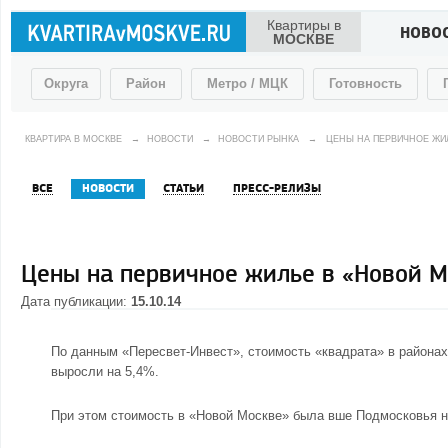
Квартиры в
НОВО
МОСКВЕ
Округа
Район
Метро / МЦК
Готовность
КВАРТИРА В МОСКВЕ
→
НОВОСТИ
→
НОВОСТИ РЫНКА
→
ЦЕНЫ НА ПЕРВИЧНОЕ ЖИЛ
ВСЕ
НОВОСТИ
СТАТЬИ
ПРЕСС-РЕЛИЗЫ
Цены на первичное жилье в «Новой М
Дата публикации:
15.10.14
По данным
«Пересвет-Инвест»
, стоимость «квадрата» в района
выросли на 5,4%.
При этом стоимость в «Новой Москве» была вше Подмосковья н