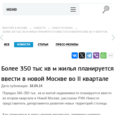
МЕНЮ
КВАРТИРА В МОСКВЕ
→
НОВОСТИ
→
НОВОСТИ РЫНКА
→
БОЛЕЕ 350 ТЫС КВ М ЖИЛЬЯ ПЛАНИРУЕТСЯ ВВЕСТИ В НОВОЙ МОСКВЕ ВО II КВАРТАЛЕ
ВСЕ
НОВОСТИ
СТАТЬИ
ПРЕСС-РЕЛИЗЫ
Более 350 тыс кв м жилья планируется
ввести в новой Москве во II квартале
Дата публикации:
18.04.14
Порядка 340–350 тыс. кв.м жилой недвижимости планируется ввести
во втором квартале в
Новой Москве
, рассказал РИА Новости
представитель департамента развития новых территорий столицы.
Как отмечается в
пресс-релизе
ведомства, примерно четверть