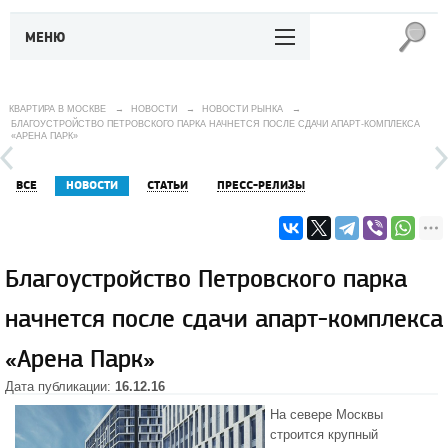
МЕНЮ
КВАРТИРА В МОСКВЕ
→
НОВОСТИ
→
НОВОСТИ РЫНКА
→
БЛАГОУСТРОЙСТВО ПЕТРОВСКОГО ПАРКА НАЧНЕТСЯ ПОСЛЕ СДАЧИ АПАРТ-КОМПЛЕКСА
«АРЕНА ПАРК»
ВСЕ
НОВОСТИ
СТАТЬИ
ПРЕСС-РЕЛИЗЫ
Благоустройство Петровского парка
начнется после сдачи апарт-комплекса
«Арена Парк»
Дата публикации:
16.12.16
На севере Москвы
строится крупный