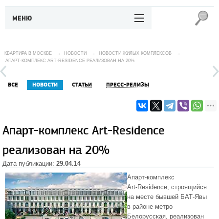
МЕНЮ
КВАРТИРА В МОСКВЕ
→
НОВОСТИ
→
НОВОСТИ ЖИЛЫХ КОМПЛЕКСОВ
→
АПАРТ-КОМПЛЕКС ART-RESIDENCE РЕАЛИЗОВАН НА 20%
ВСЕ
НОВОСТИ
СТАТЬИ
ПРЕСС-РЕЛИЗЫ
Апарт-комплекс Art-Residence
реализован на 20%
Дата публикации:
29.04.14
Апарт-комплекс
Art-Residence
, строящийся
на месте бывшей
БАТ-Явы
в районе
метро
Белорусская
, реализован