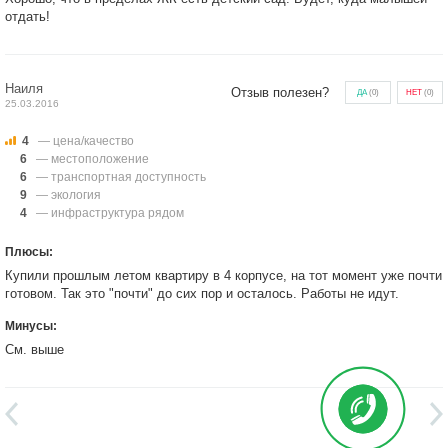
отдать!
Наиля
Отзыв полезен?
ДА
(
0
)
НЕТ
(
0
)
25.03.2016
4
— цена/качество
6
— местоположение
6
— транспортная доступность
9
— экология
4
— инфраструктура рядом
Плюсы:
Купили прошлым летом квартиру в 4 корпусе, на тот момент уже почти
готовом. Так это "почти" до сих пор и осталось. Работы не идут.
Минусы:
См. выше