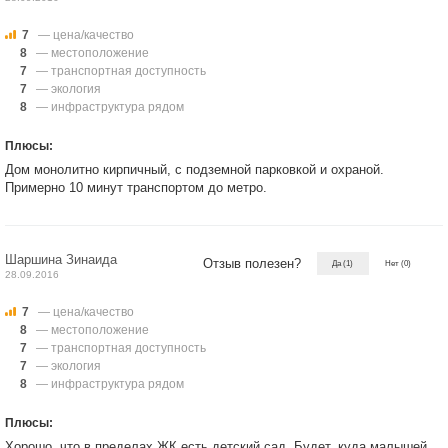
7
— цена/качество
8
— местоположение
7
— транспортная доступность
7
— экология
8
— инфраструктура рядом
Плюсы:
Дом монолитно кирпичный, с подземной парковкой и охраной.
Примерно 10 минут транспортом до метро.
Шаршина Зинаида
Отзыв полезен?
Да
(1)
Нет
(0)
28.09.2016
7
— цена/качество
8
— местоположение
7
— транспортная доступность
7
— экология
8
— инфраструктура рядом
Плюсы:
Хорошо, что в пределах ЖК есть детский сад. Будет, куда малышей