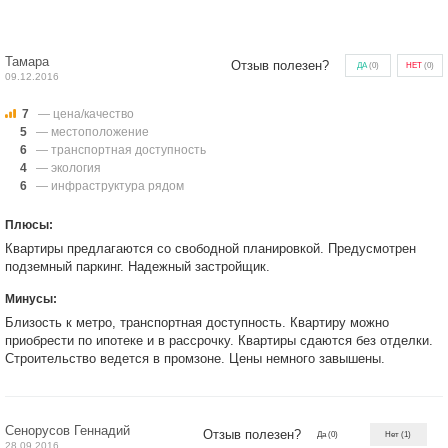
Тамара
Отзыв полезен?
ДА
(
0
)
НЕТ
(
0
)
09.12.2016
7
— цена/качество
5
— местоположение
6
— транспортная доступность
4
— экология
6
— инфраструктура рядом
Плюсы:
Квартиры предлагаются со свободной планировкой. Предусмотрен
подземный паркинг. Надежный застройщик.
Минусы:
Близость к метро, транспортная доступность. Квартиру можно
приобрести по ипотеке и в рассрочку. Квартиры сдаются без отделки.
Строительство ведется в промзоне. Цены немного завышены.
Сенорусов Геннадий
Отзыв полезен?
Да
(0)
Нет
(1)
28.09.2016