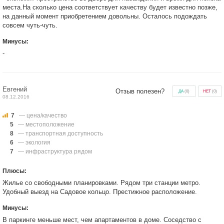
места.На сколько цена соответствует качеству будет известно позже,
на данный момент приобретением довольны. Осталось подождать
совсем чуть-чуть.
Минусы:
-
Евгений
Отзыв полезен?
ДА
(
0
)
НЕТ
(
0
)
08.12.2016
7
— цена/качество
5
— местоположение
8
— транспортная доступность
6
— экология
7
— инфраструктура рядом
Плюсы:
Жилье со свободными планировками. Рядом три станции метро.
Удобный выезд на Садовое кольцо. Престижное расположение.
Минусы:
В паркинге меньше мест, чем апартаментов в доме. Соседство с