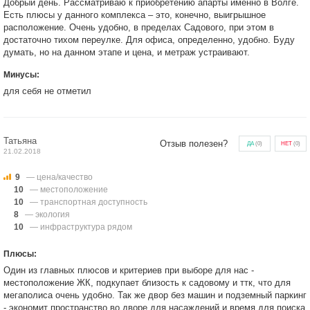
Добрый день. Рассматриваю к приобретению апарты именно в Волге.
Есть плюсы у данного комплекса – это, конечно, выигрышное
расположение. Очень удобно, в пределах Садового, при этом в
достаточно тихом переулке. Для офиса, определенно, удобно. Буду
думать, но на данном этапе и цена, и метраж устраивают.
Минусы:
для себя не отметил
Татьяна
Отзыв полезен?
ДА
(
0
)
НЕТ
(
0
)
21.02.2018
9
— цена/качество
10
— местоположение
10
— транспортная доступность
8
— экология
10
— инфраструктура рядом
Плюсы:
Один из главных плюсов и критериев при выборе для нас -
местоположение ЖК, подкупает близость к садовому и ттк, что для
мегаполиса очень удобно. Так же двор без машин и подземный паркинг
- экономит пространство во дворе для насаждений и время для поиска