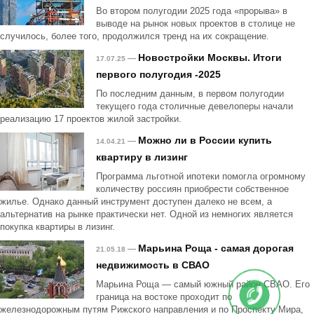
Во втором полугодии 2025 года «прорыва» в
выводе на рынок новых проектов в столице не
случилось, более того, продолжился тренд на их сокращение.
Новостройки Москвы. Итоги
—
17.07.25
первого полугодия -2025
По последним данным, в первом полугодии
текущего года столичные девелоперы начали
реализацию 17 проектов жилой застройки.
Можно ли в России купить
—
14.04.21
квартиру в лизинг
Программа льготной ипотеки помогла огромному
количеству россиян приобрести собственное
жилье. Однако данный инструмент доступен далеко не всем, а
альтернатив на рынке практически нет. Одной из немногих является
покупка квартиры в лизинг.
Марьина Роща - самая дорогая
—
21.05.18
недвижимость в СВАО
Марьина Роща — самый южный район СВАО. Его
граница на востоке проходит по
железнодорожным путям Рижского направления и по Проспекту Мира,