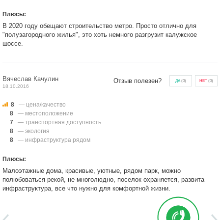
Плюсы:
В 2020 году обещают строительство метро. Просто отлично для
"полузагородного жилья", это хоть немного разгрузит калужское
шоссе.
Вячеслав Качулин
Отзыв полезен?
ДА
(
0
)
НЕТ
(
0
)
18.10.2016
8
— цена/качество
8
— местоположение
7
— транспортная доступность
8
— экология
8
— инфраструктура рядом
Плюсы:
Малоэтажные дома, красивые, уютные, рядом парк, можно
полюбоваться рекой, не многолюдно, поселок охраняется, развита
инфраструктура, все что нужно для комфортной жизни.