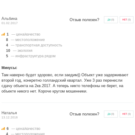
Альбина
Отзыв полезен?
ДА
(
0
)
НЕТ
(
0
)
01.02.2017
1
— цена/качество
8
— местоположение
4
— транспортная доступность
10
— экология
5
— инфраструктура рядом
Минусы:
Там наверно будет здорово, если заедим)) Объект уже задерживают
второй год, конкретно голландский квартал. Уже 3 раз перенесли
сдачу объекта на 2кв.2017. А теперь никто телефоны не берет, на
объекте никого нет. Короче кругом мошенники.
Наталья
Отзыв полезен?
ДА
(
0
)
НЕТ
(
0
)
13.12.2016
6
— цена/качество
4
— местоположение