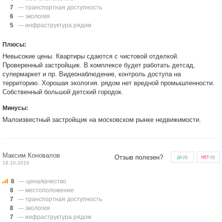
7
— транспортная доступность
6
— экология
5
— инфраструктура рядом
Плюсы:
Невысокие цены. Квартиры сдаются с чистовой отделкой.
Проверенный застройщик. В комплексе будет работать детсад,
супермаркет и пр. Видеонаблюдение, контроль доступа на
территорию. Хорошая экология. рядом нет вредной промышленности.
Собственный большой детский городок.
Минусы:
Малоизвестный застройщик на московском рынке недвижимости.
Максим Коновалов
Отзыв полезен?
ДА
(
0
)
НЕТ
(
0
)
18.10.2016
8
— цена/качество
8
— местоположение
7
— транспортная доступность
8
— экология
7
— инфраструктура рядом