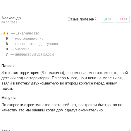
Александр
Отзыв полезен?
ДА
(
0
)
НЕТ
(
0
)
06.05.2021
7
— цена/качество
9
— местоположение
8
— транспортная доступность
8
— экология
7
— инфраструктура рядом
Плюсы:
Закрытая территория (без машины), переменная многоэтажность, свой
детский сад на территории. Плюсов много, но и цена не маленькая,
взяли в ипотеку двухкомнатную во втором корпусе перед новым
годом.
Минусы:
По скорости строительства претензий нет, построили быстро, но по
качеству это мы оценим когда дом сдадут окончательно.