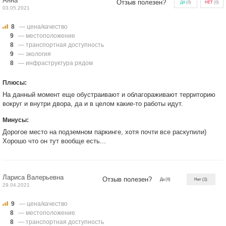
Анна
Отзыв полезен?
ДА
(
0
)
НЕТ
(
0
)
03.05.2021
8
— цена/качество
9
— местоположение
8
— транспортная доступность
9
— экология
8
— инфраструктура рядом
Плюсы:
На данный момент еще обустраивают и облагораживают территорию
вокруг и внутри двора, да и в целом какие-то работы идут.
Минусы:
Дорогое место на подземном паркинге, хотя почти все раскупили)
Хорошо что он тут вообще есть...
Лариса Валерьевна
Отзыв полезен?
Да
(0)
Нет
(1)
29.04.2021
9
— цена/качество
8
— местоположение
8
— транспортная доступность