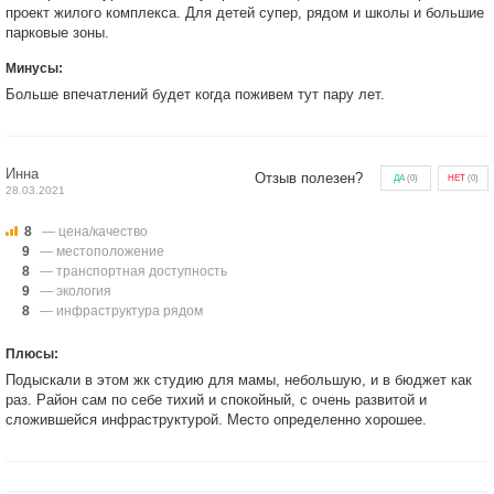
проект жилого комплекса. Для детей супер, рядом и школы и большие
парковые зоны.
Минусы:
Больше впечатлений будет когда поживем тут пару лет.
Инна
Отзыв полезен?
ДА
(
0
)
НЕТ
(
0
)
28.03.2021
8
— цена/качество
9
— местоположение
8
— транспортная доступность
9
— экология
8
— инфраструктура рядом
Плюсы:
Подыскали в этом жк студию для мамы, небольшую, и в бюджет как
раз. Район сам по себе тихий и спокойный, с очень развитой и
сложившейся инфраструктурой. Место определенно хорошее.