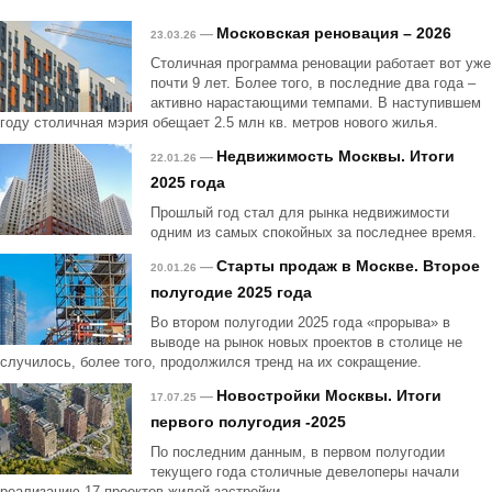
Московская реновация – 2026
—
23.03.26
Столичная программа реновации работает вот уже
почти 9 лет. Более того, в последние два года –
активно нарастающими темпами. В наступившем
году столичная мэрия обещает 2.5 млн кв. метров нового жилья.
Недвижимость Москвы. Итоги
—
22.01.26
2025 года
Прошлый год стал для рынка недвижимости
одним из самых спокойных за последнее время.
Старты продаж в Москве. Второе
—
20.01.26
полугодие 2025 года
Во втором полугодии 2025 года «прорыва» в
выводе на рынок новых проектов в столице не
случилось, более того, продолжился тренд на их сокращение.
Новостройки Москвы. Итоги
—
17.07.25
первого полугодия -2025
По последним данным, в первом полугодии
текущего года столичные девелоперы начали
реализацию 17 проектов жилой застройки.