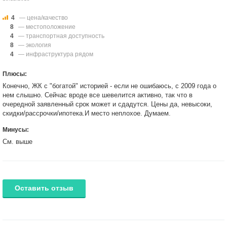
4
— цена/качество
8
— местоположение
4
— транспортная доступность
8
— экология
4
— инфраструктура рядом
Плюсы:
Конечно, ЖК с "богатой" историей - если не ошибаюсь, с 2009 года о
нем слышно. Сейчас вроде все шевелится активно, так что в
очередной заявленный срок может и сдадутся. Цены да, невысоки,
скидки/рассрочки/ипотека.И место неплохое. Думаем.
Минусы:
См. выше
Оставить отзыв