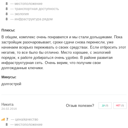
8
— местоположение
8
— транспортная доступность
8
— экология
8
— инфраструктура рядом
Плюсы:
В общем, комплекс очень понравился и мы стали дольщиками. Пока
застройщик разочаровывает, сроки сдачи снова перенесли, уже
начинаем всерьез переживать о своих средствах. Если отбросить этот
негатив, то все было бы отлично. Место хорошее, с экологией
порядок, к работе добираться очень удобно. В районе развитая
инфраструктурная сеть. Очень верим, что получим свои
долгожданные ключики.
Минусы:
долгострой
Никита
Отзыв полезен?
ДА
(
0
)
НЕТ
(
0
)
24.02.2016
7
— цена/качество
8
— местоположение