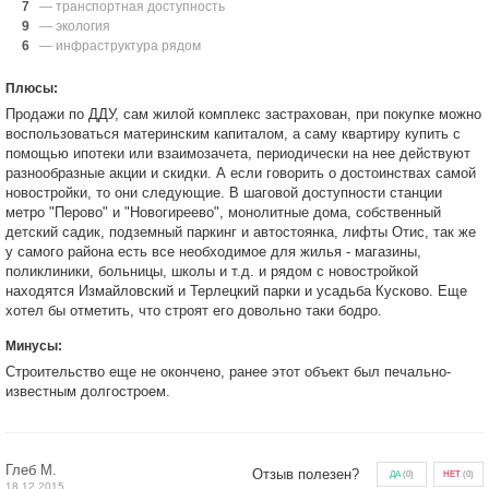
7
— транспортная доступность
9
— экология
6
— инфраструктура рядом
Плюсы:
Продажи по ДДУ, сам жилой комплекс застрахован, при покупке можно
воспользоваться материнским капиталом, а саму квартиру купить с
помощью ипотеки или взаимозачета, периодически на нее действуют
разнообразные акции и скидки. А если говорить о достоинствах самой
новостройки, то они следующие. В шаговой доступности станции
метро "Перово" и "Новогиреево", монолитные дома, собственный
детский садик, подземный паркинг и автостоянка, лифты Отис, так же
у самого района есть все необходимое для жилья - магазины,
поликлиники, больницы, школы и т.д. и рядом с новостройкой
находятся Измайловский и Терлецкий парки и усадьба Кусково. Еще
хотел бы отметить, что строят его довольно таки бодро.
Минусы:
Строительство еще не окончено, ранее этот объект был печально-
известным долгостроем.
Глеб М.
Отзыв полезен?
ДА
(
0
)
НЕТ
(
0
)
18.12.2015