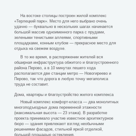
На востоке столицы построен жилой комплекс
«Терлецкий парк». Место для него выбрано очень
удачно — буквально в нескольких шагах начинается
большой массив одноименного парка с прудами,
зелеными тенистыми аллеями, спортивными
площадками, конным клубом — прекрасное место для
отдыха на свежем воздухе.
В то же время, в распоряжении жителей вся
обширная инфраструктура обжитого и благоустроенного
района Перово, а в 10 минутах пешего хода
располагаются две станции метро — Новогиреево и
Перово, так что дорога в любую точку мегаполиса
труда не составит.
Дома, квартиры и благоустройство жилого комплекса
Новый комплекс комфорт-класса — два монолитных
многоподъездных дома переменной этажности
(максимальная высота — 23 этажа). В разработке
проекта принимало участие известное архитектурное
бюро — здания привлекают взгляд необычными
решениями фасадов, стильной яркой отделкой,
большой площадью остекления.