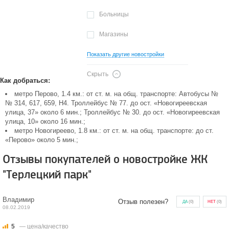
Больницы
Магазины
Показать другие новостройки
Скрыть
Как добраться:
метро Перово, 1.4 км.: от ст. м. на общ. транспорте: Автобусы №
№ 314, 617, 659, Н4. Троллейбус № 77. до ост. «Новогиреевская
улица, 37» около 6 мин.; Троллейбус № 30. до ост. «Новогиреевская
улица, 10» около 16 мин.;
метро Новогиреево, 1.8 км.: от ст. м. на общ. транспорте: до ст.
«Перово» около 5 мин.;
Отзывы покупателей о новостройке ЖК
"Терлецкий парк"
Владимир
Отзыв полезен?
ДА
(
0
)
НЕТ
(
0
)
08.02.2019
5
— цена/качество