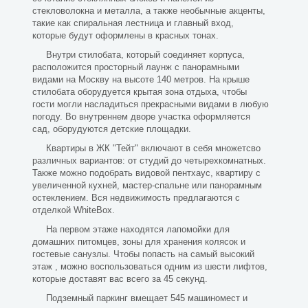
стекловолокна и металла, а также необычные акценты,
такие как спиральная лестница и главный вход,
которые будут оформлены в красных тонах.
Внутри стилобата, который соединяет корпуса,
расположится просторный лаунж с панорамными
видами на Москву на высоте 140 метров. На крыше
стилобата оборудуется крытая зона отдыха, чтобы
гости могли насладиться прекрасными видами в любую
погоду. Во внутреннем дворе участка оформляется
сад, оборудуются детские площадки.
Квартиры в ЖК "Тейт" включают в себя множетсво
различных вариантов: от студий до четырехкомнатных.
Также можно подобрать видовой пентхаус, квартиру с
увеличенной кухней, мастер-спальне или панорамным
остеклением. Вся недвижимость предлагаются с
отделкой WhiteBox.
На первом этаже находятся лапомойки для
домашних питомцев, зоны для хранения колясок и
гостевые санузлы. Чтобы попасть на самый высокий
этаж , можно воспользоваться одним из шести лифтов,
которые доставят вас всего за 45 секунд.
Подземный паркинг вмещает 545 машиномест и