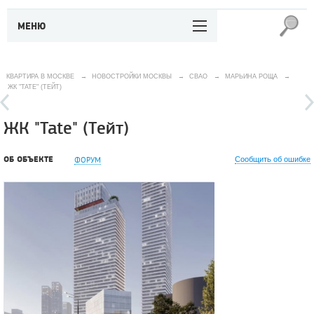
МЕНЮ
КВАРТИРА В МОСКВЕ
→
НОВОСТРОЙКИ МОСКВЫ
→
СВАО
→
МАРЬИНА РОЩА
→
ЖК "TATE" (ТЕЙТ)
ЖК "Tate" (Тейт)
ОБ ОБЪЕКТЕ
ФОРУМ
Сообщить об ошибке