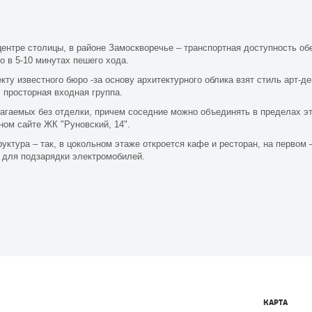
центре столицы, в районе Замоскворечье – транспортная доступность о
 в 5-10 минутах пешего хода.
ту известного бюро -за основу архитектурного облика взят стиль арт-де
, просторная входная группа.
лагаемых без отделки, причем соседние можно объединять в пределах э
ом сайте ЖК "Руновский, 14".
ктура – так, в цокольном этаже откроется кафе и ресторан, на первом 
 для подзарядки электромобилей.
КАРТА