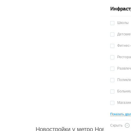
Инфраст
Школы
Детские
Фитнес-
Рестор
Развле
Поликл
Больни
Магази
Показать дру
Скрыть
Новостройки у метро Новокузнецк