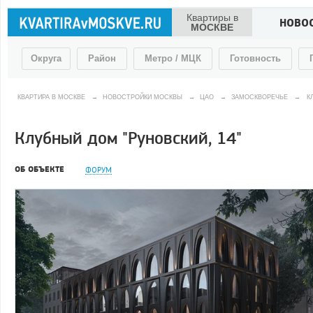
Квартиры в
НОВО
МОСКВЕ
Округа
Район
Метро / МЦК
Готовность
КВАРТИРА В МОСКВЕ
→
НОВОСТРОЙКИ МОСКВЫ
→
ЦАО
→
ЗАМОСКВОРЕЧЬЕ
→
К
Клубный дом "Руновский, 14"
ОБ ОБЪЕКТЕ
ФОРУМ