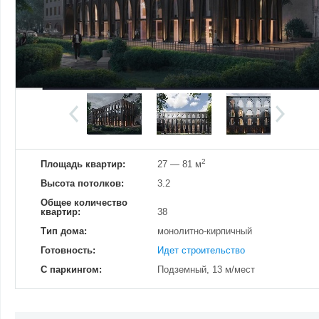
Добавить фотографию
Изменено:
26.11.2024
Просмотров
8
2
Площадь квартир:
27 — 81 м
Высота потолков:
3.2
Общее количество
квартир:
38
Тип дома:
монолитно-кирпичный
Готовность:
Идет строительство
С паркингом:
Подземный, 13 м/мест