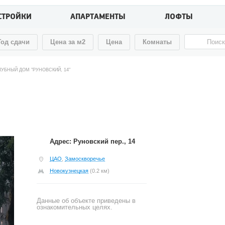
СТРОЙКИ
АПАРТАМЕНТЫ
ЛОФТЫ
Год сдачи
Цена за м2
Цена
Комнаты
ЛУБНЫЙ ДОМ "РУНОВСКИЙ, 14"
Адрес: Руновский пер., 14
ЦАО
,
Замоскворечье
Новокузнецкая
(0.2 км)
Данные об объекте приведены в
ознакомительных целях.