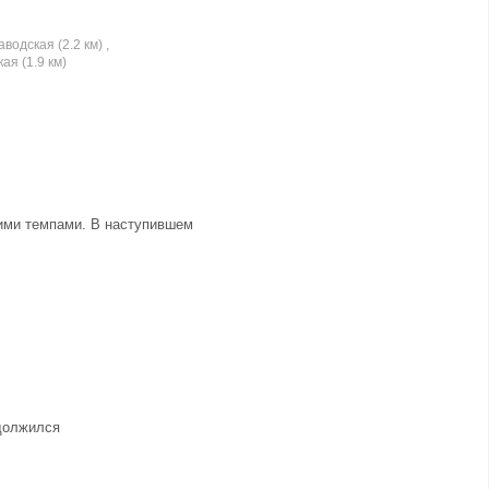
водская (2.2 км) ,
ая (1.9 км)
щими темпами. В наступившем
одолжился