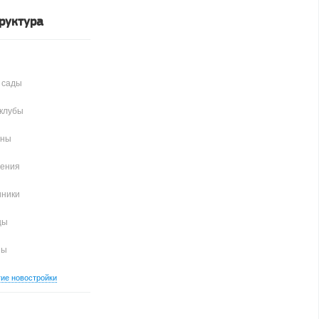
руктура
 сады
клубы
аны
чения
иники
цы
ны
гие новостройки
ая