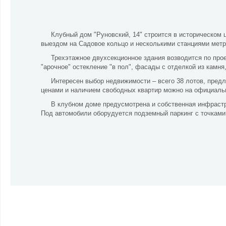
Клубный дом "Руновский, 14" строится в историческом 
выездом на Садовое кольцо и несколькими станциями метро
Трехэтажное двухсекционное здания возводится по проек
"арочное" остекление "в пол", фасады с отделкой из камня
Интересен выбор недвижимости – всего 38 лотов, пред
ценами и наличием свободных квартир можно на официальн
В клубном доме предусмотрена и собственная инфрастру
Под автомобили оборудуется подземный паркинг с точками