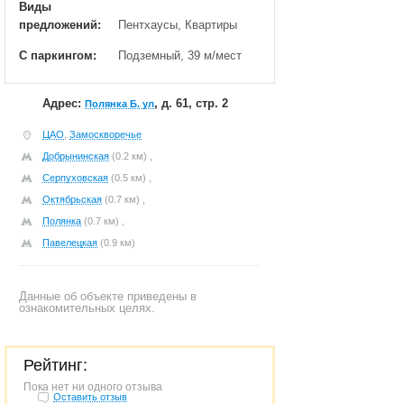
Виды
предложений:
Пентхаусы, Квартиры
С паркингом:
Подземный, 39 м/мест
Адрес:
, д. 61, стр. 2
Полянка Б. ул
ЦАО
,
Замоскворечье
Добрынинская
(0.2 км) ,
Серпуховская
(0.5 км) ,
Октябрьская
(0.7 км) ,
Полянка
(0.7 км) ,
Павелецкая
(0.9 км)
Данные об объекте приведены в
ознакомительных целях.
Рейтинг:
Пока нет ни одного отзыва
Оставить отзыв