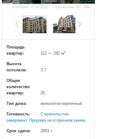
Добавить фотографию
Изменено:
17.06.2022
Просмотров
7965
Площадь
2
квартир:
112 — 282 м
Высота
потолков:
3.7
Общее
количество
квартир:
25
Тип дома:
монолитно-кирпичный
Готовность:
Строительство
завершено. Продажа на вторичном рынке.
Срок сдачи:
2001 г.