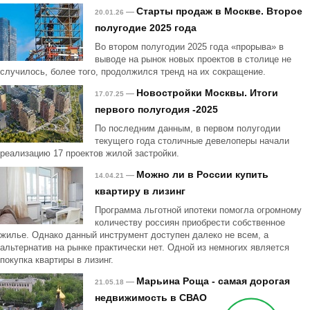
Старты продаж в Москве. Второе
—
20.01.26
полугодие 2025 года
Во втором полугодии 2025 года «прорыва» в
выводе на рынок новых проектов в столице не
случилось, более того, продолжился тренд на их сокращение.
Новостройки Москвы. Итоги
—
17.07.25
первого полугодия -2025
По последним данным, в первом полугодии
текущего года столичные девелоперы начали
реализацию 17 проектов жилой застройки.
Можно ли в России купить
—
14.04.21
квартиру в лизинг
Программа льготной ипотеки помогла огромному
количеству россиян приобрести собственное
жилье. Однако данный инструмент доступен далеко не всем, а
альтернатив на рынке практически нет. Одной из немногих является
покупка квартиры в лизинг.
Марьина Роща - самая дорогая
—
21.05.18
недвижимость в СВАО