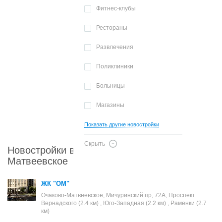
Фитнес-клубы
Рестораны
Развлечения
Поликлиники
Больницы
Магазины
Показать другие новостройки
Скрыть
Новостройки в районе Очаково-
Матвеевское
ЖК "ОМ"
Очаково-Матвеевское, Мичуринский пр, 72А, Проспект
Вернадского (2.4 км) , Юго-Западная (2.2 км) , Раменки (2.7
км)