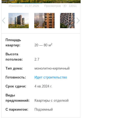
Добавить фотографию
Изменено:
21.07.2026
Просмотров
13311
Площадь
2
квартир:
20 — 80 м
Высота
потолков:
2.7
Тип дома:
монолитно-кирпичный
Готовность:
Идет строительство
Срок сдачи:
4 кв.2024 г.
Виды
предложений:
Квартиры с отделкой
С паркингом:
Подземный