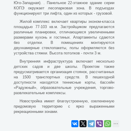
Юго-Западная). . Панельное 22-этажное здание серии
КОПЭ окружает лесопарковая зона. В подъездах
функционируют три лифта, один из которых - грузовой.
Жилой комплекс включает квартиры эконом-класса
площадью 77-103 кв.м. Застройщиком предлагаются
различные планировки, отличающиеся увеличенными
размерами кухонь и гостиных. Апартаменты сдаются
без отделки. В помещениях монтируются
двухкамерные стеклопакеты, полы оформляются без
устройства стяжки. Высота потолков - почти 3 м.
Внутренняя инфраструктура включает несколько
детских садов и две школы. Проектом также
предусматривается организация стоянок, рассчитанных
на 1500 транспортных средств. В пешеходной
доступности находятся теннисные корты, бассейн
«Радужный», образовательные учреждения, торгово-
развлекательные комплексы.
Новостройка
имеет благоустроенную, озелененную
придомовую территорию с ярко выраженными
рекреационными зонами.