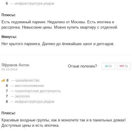
6
— инфраструктура рядом
Плюсы:
Есть подземный паркинг. Недалеко от Москвы. Есть ипотека и
рассрочка. Невысокие цены. Можно купить квартиру с отделкой.
Минусы:
Нет крытого паркинга. Далеко до ближайших школ и детсадов.
Яфраков Антон
Отзыв полезен?
ДА
(
0
)
НЕТ
(
0
)
05.10.2016
8
— цена/качество
8
— местоположение
7
— транспортная доступность
7
— экология
8
— инфраструктура рядом
Плюсы:
Красивые входные группы, как в монолите так и в панельных домах!
Доступные цены и есть ипотека.