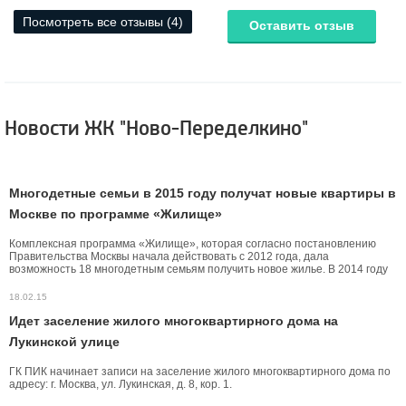
Посмотреть все отзывы (4)
Оставить отзыв
Новости ЖК "Ново-Переделкино"
Многодетные семьи в 2015 году получат новые квартиры в
Москве по программе «Жилище»
Комплексная программа «Жилище», которая согласно постановлению
Правительства Москвы начала действовать с 2012 года, дала
возможность 18 многодетным семьям получить новое жилье. В 2014 году
за счет бюджетных средств города было построено 13 домов с
квартирами для многодетных семей, и еще три планируется возвести в
18.02.15
2015 году.
Идет заселение жилого многоквартирного дома на
Лукинской улице
ГК ПИК начинает записи на заселение жилого многоквартирного дома по
адресу: г. Москва, ул. Лукинская, д. 8, кор. 1.