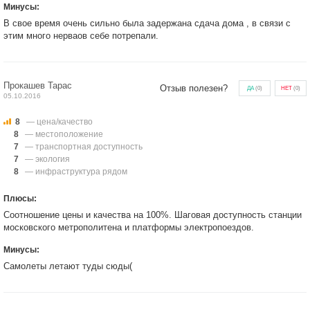
Минусы:
В свое время очень сильно была задержана сдача дома , в связи с
этим много нерваов себе потрепали.
Прокашев Тарас
Отзыв полезен?
ДА
(
0
)
НЕТ
(
0
)
05.10.2016
8
— цена/качество
8
— местоположение
7
— транспортная доступность
7
— экология
8
— инфраструктура рядом
Плюсы:
Соотношение цены и качества на 100%. Шаговая доступность станции
московского метрополитена и платформы электропоездов.
Минусы:
Самолеты летают туды сюды(