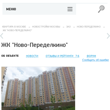
МЕНЮ
КВАРТИРА В МОСКВЕ
→
НОВОСТРОЙКИ МОСКВЫ
→
ЗАО
→
НОВО-ПЕРЕДЕЛКИНО
→
ЖК "НОВО-ПЕРЕДЕЛКИНО"
ЖК "Ново-Переделкино"
ОБ ОБЪЕКТЕ
НОВОСТИ
ОТЗЫВЫ И РЕЙТИНГИ
7.6
ФОРУМ
Сообщить об ошибке