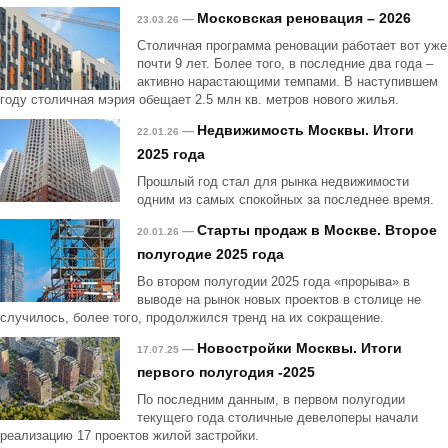
Московская реновация – 2026
—
23.03.26
Столичная программа реновации работает вот уже
почти 9 лет. Более того, в последние два года –
активно нарастающими темпами. В наступившем
году столичная мэрия обещает 2.5 млн кв. метров нового жилья.
Недвижимость Москвы. Итоги
—
22.01.26
2025 года
Прошлый год стал для рынка недвижимости
одним из самых спокойных за последнее время.
Старты продаж в Москве. Второе
—
20.01.26
полугодие 2025 года
Во втором полугодии 2025 года «прорыва» в
выводе на рынок новых проектов в столице не
случилось, более того, продолжился тренд на их сокращение.
Новостройки Москвы. Итоги
—
17.07.25
первого полугодия -2025
По последним данным, в первом полугодии
текущего года столичные девелоперы начали
реализацию 17 проектов жилой застройки.