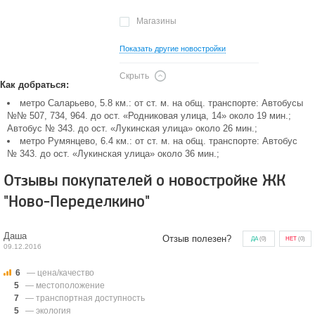
Магазины
Показать другие новостройки
Скрыть
Как добраться:
метро Саларьево, 5.8 км.: от ст. м. на общ. транспорте: Автобусы
№№ 507, 734, 964. до ост. «Родниковая улица, 14» около 19 мин.;
Автобус № 343. до ост. «Лукинская улица» около 26 мин.;
метро Румянцево, 6.4 км.: от ст. м. на общ. транспорте: Автобус
№ 343. до ост. «Лукинская улица» около 36 мин.;
Отзывы покупателей о новостройке ЖК
"Ново-Переделкино"
Даша
Отзыв полезен?
ДА
(
0
)
НЕТ
(
0
)
09.12.2016
6
— цена/качество
5
— местоположение
7
— транспортная доступность
5
— экология