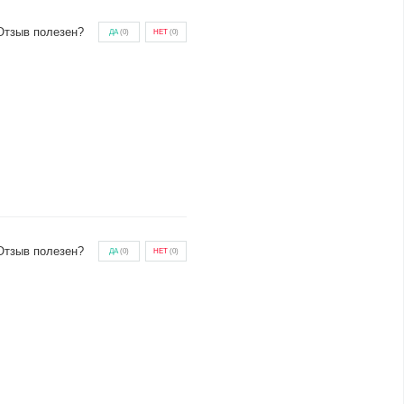
Отзыв полезен?
ДА
(
0
)
НЕТ
(
0
)
Отзыв полезен?
ДА
(
0
)
НЕТ
(
0
)