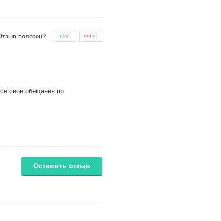
Отзыв полезен?
ДА
(
0
)
НЕТ
(
0
)
все свои обещания по
Оставить отзыв