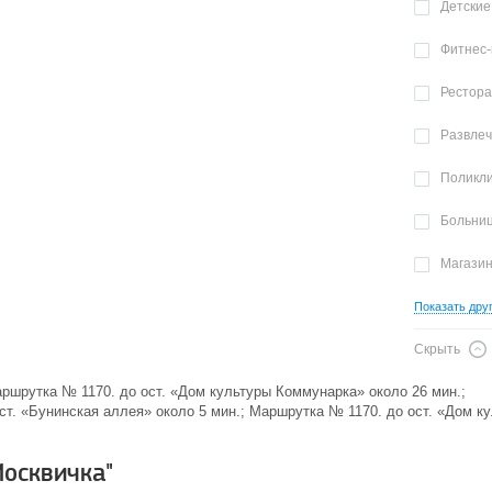
Детские
Фитнес-
Рестор
Развле
Поликл
Больни
Магази
Показать дру
Скрыть
Маршрутка № 1170. до ост. «Дом культуры Коммунарка» около 26 мин.;
до ст. «Бунинская аллея» около 5 мин.; Маршрутка № 1170. до ост. «Дом 
Москвичка"