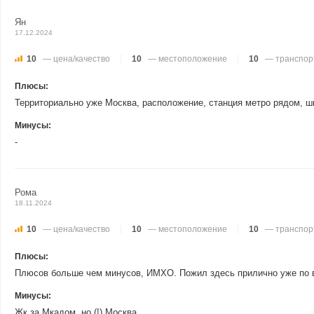
Ян
17.12.2024
10
— цена/качество
10
— местоположение
10
— транспор
Плюсы:
Территориально уже Москва, расположение, станция метро рядом, шк
Минусы:
-
Рома
18.11.2024
10
— цена/качество
10
— местоположение
10
— транспор
Плюсы:
Плюсов больше чем минусов, ИМХО. Пожил здесь прилично уже по вр
Минусы:
Жк за Мкадом, но (!) Москва.