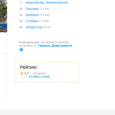
Новая Москва
,
Новомосковский
Ольховая
(1.5 км) ,
Прокшино
(2.3 км) ,
Столбово
(2.3 км) ,
325
Теплый Стан
(6 км)
Информацию об объекте можно
получить у:
Гранель Девелопмент
Рейтинг:
9.2
— Отлично
Оставить отзыв