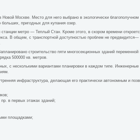
 Новой Москве. Место для него выбрано в экологически благополучном 
 больших, пригодных для купания озер.
станции метро — Теплый Стан. Кроме этого, в скором времени откроетс
лекса. В общем, с транспортной доступностью проблем не предвидится—
.
 Запланировано строительство пяти многосекционных зданий переменной 
ядка 500000 кв. метров.
тных, с несколькими вариантами планировки в каждом типе. Инженерные
ниям.
тренняя инфраструктура, делающая его практически автономным и поз
ков;
пр. в первых этажах зданий;
ными площадками;