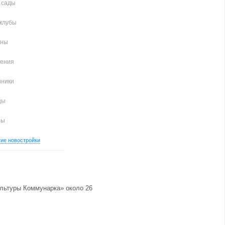
 сады
клубы
аны
чения
иники
цы
ны
гие новостройки
культуры Коммунарка» около 26