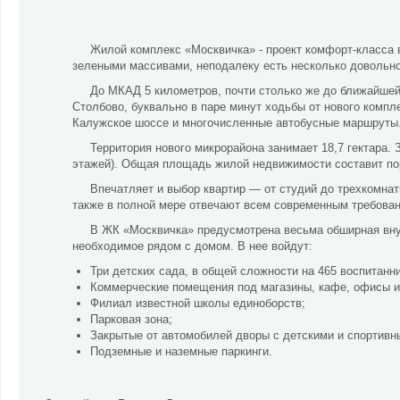
Жилой комплекс «Москвичка» - проект комфорт-класса в
зелеными массивами, неподалеку есть несколько довольно
До МКАД 5 километров, почти столько же до ближайшей 
Столбово, буквально в паре минут ходьбы от нового комп
Калужское шоссе и многочисленные автобусные маршруты
Территория нового микрорайона занимает 18,7 гектара.
этажей). Общая площадь жилой недвижимости составит пор
Впечатляет и выбор квартир — от студий до трехкомна
также в полной мере отвечают всем современным требова
В ЖК «Москвичка» предусмотрена весьма обширная вну
необходимое рядом с домом. В нее войдут:
Три детских сада, в общей сложности на 465 воспитанни
Коммерческие помещения под магазины, кафе, офисы и 
Филиал известной школы единоборств;
Парковая зона;
Закрытые от автомобилей дворы с детскими и спортив
Подземные и наземные паркинги.