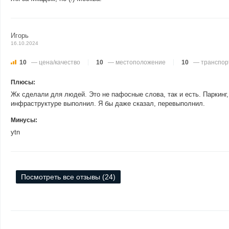
Игорь
16.10.2024
10
— цена/качество
10
— местоположение
10
— транспор
Плюсы:
Жк сделали для людей. Это не пафосные слова, так и есть. Паркинг,
инфраструктуре выполнил. Я бы даже сказал, перевыполнил.
Минусы:
ytn
Посмотреть все отзывы (24)