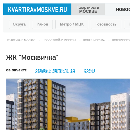
Квартиры в
НОВО
МОСКВЕ
Округа
Район
Метро / МЦК
Готовность
КВАРТИРА В МОСКВЕ
→
НОВОСТРОЙКИ МОСКВЫ
→
НОВАЯ МОСКВА
→
НОВОМОСКО
ЖК "Москвичка"
ОБ ОБЪЕКТЕ
ОТЗЫВЫ И РЕЙТИНГИ
9.2
ФОРУМ