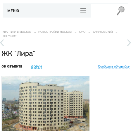
МЕНЮ
КВАРТИРА В МОСКВЕ
→
НОВОСТРОЙКИ МОСКВЫ
→
ЮАО
→
ДАНИЛОВСКИЙ
→
ЖК "ЛИРА"
ЖК "Лира"
ОБ ОБЪЕКТЕ
ФОРУМ
Сообщить об ошибке