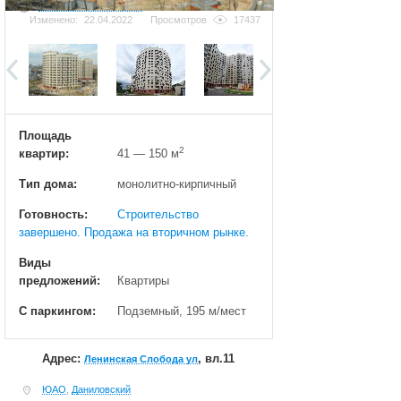
Добавить фотографию
Изменено:
22.04.2022
Просмотров
17437
Площадь
2
квартир:
41 — 150 м
Тип дома:
монолитно-кирпичный
Готовность:
Строительство
завершено. Продажа на вторичном рынке.
Виды
предложений:
Квартиры
С паркингом:
Подземный, 195 м/мест
Адрес:
, вл.11
Ленинская Слобода ул
ЮАО
,
Даниловский