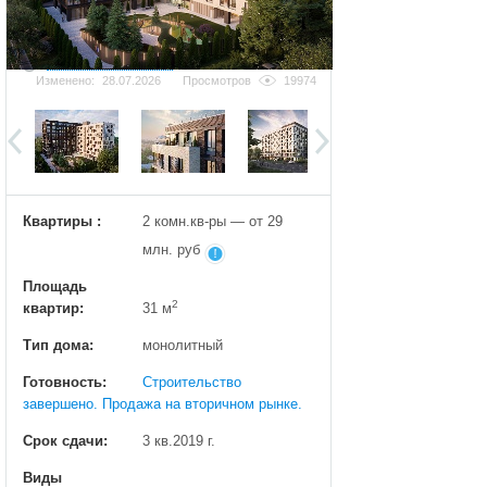
Добавить фотографию
Изменено:
28.07.2026
Просмотров
19974
Квартиры :
2 комн.кв-ры — от 29
млн. руб
Площадь
2
квартир:
31 м
Тип дома:
монолитный
Готовность:
Строительство
завершено. Продажа на вторичном рынке.
Срок сдачи:
3 кв.2019 г.
Виды