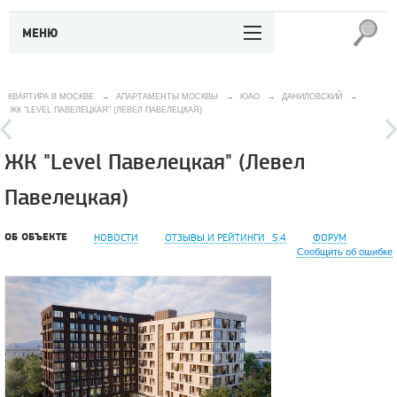
МЕНЮ
КВАРТИРА В МОСКВЕ
→
АПАРТАМЕНТЫ МОСКВЫ
→
ЮАО
→
ДАНИЛОВСКИЙ
→
ЖК "LEVEL ПАВЕЛЕЦКАЯ" (ЛЕВЕЛ ПАВЕЛЕЦКАЯ)
ЖК "Level Павелецкая" (Левел
Павелецкая)
ОБ ОБЪЕКТЕ
НОВОСТИ
ОТЗЫВЫ И РЕЙТИНГИ
5.4
ФОРУМ
Сообщить об ошибке