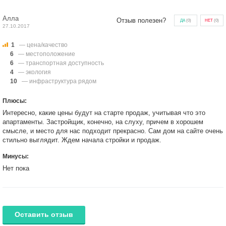
Алла
Отзыв полезен?
ДА
(
0
)
НЕТ
(
0
)
27.10.2017
1
— цена/качество
6
— местоположение
6
— транспортная доступность
4
— экология
10
— инфраструктура рядом
Плюсы:
Интересно, какие цены будут на старте продаж, учитывая что это
апартаменты. Застройщик, конечно, на слуху, причем в хорошем
смысле, и место для нас подходит прекрасно. Сам дом на сайте очень
стильно выглядит. Ждем начала стройки и продаж.
Минусы:
Нет пока
Оставить отзыв