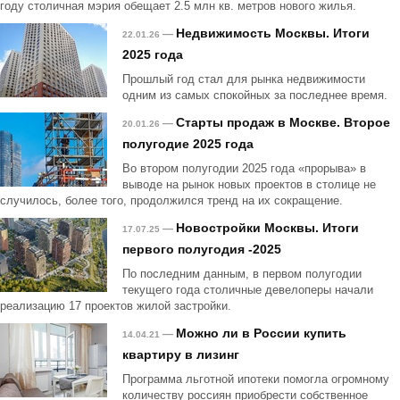
году столичная мэрия обещает 2.5 млн кв. метров нового жилья.
Недвижимость Москвы. Итоги
—
22.01.26
2025 года
Прошлый год стал для рынка недвижимости
одним из самых спокойных за последнее время.
Старты продаж в Москве. Второе
—
20.01.26
полугодие 2025 года
Во втором полугодии 2025 года «прорыва» в
выводе на рынок новых проектов в столице не
случилось, более того, продолжился тренд на их сокращение.
Новостройки Москвы. Итоги
—
17.07.25
первого полугодия -2025
По последним данным, в первом полугодии
текущего года столичные девелоперы начали
реализацию 17 проектов жилой застройки.
Можно ли в России купить
—
14.04.21
квартиру в лизинг
Программа льготной ипотеки помогла огромному
количеству россиян приобрести собственное