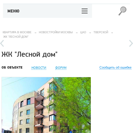
МЕНЮ
КВАРТИРА В МОСКВЕ
→
НОВОСТРОЙКИ МОСКВЫ
→
ЦАО
→
ТВЕРСКОЙ
→
ЖК "ЛЕСНОЙ ДОМ"
ЖК "Лесной дом"
ОБ ОБЪЕКТЕ
НОВОСТИ
ФОРУМ
Сообщить об ошибке