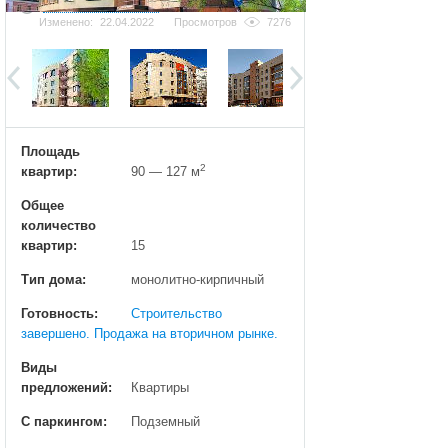
Добавить фотографию
Изменено:
22.04.2022
Просмотров
7276
Площадь
2
квартир:
90 — 127 м
Общее
количество
квартир:
15
Тип дома:
монолитно-кирпичный
Готовность:
Строительство
завершено. Продажа на вторичном рынке.
Виды
предложений:
Квартиры
С паркингом:
Подземный