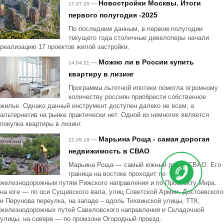
Новостройки Москвы. Итоги
—
17.07.25
первого полугодия -2025
По последним данным, в первом полугодии
текущего года столичные девелоперы начали
реализацию 17 проектов жилой застройки.
Можно ли в России купить
—
14.04.21
квартиру в лизинг
Программа льготной ипотеки помогла огромному
количеству россиян приобрести собственное
жилье. Однако данный инструмент доступен далеко не всем, а
альтернатив на рынке практически нет. Одной из немногих является
покупка квартиры в лизинг.
Марьина Роща - самая дорогая
—
21.05.18
недвижимость в СВАО
Марьина Роща — самый южный район СВАО. Его
граница на востоке проходит по
железнодорожным путям Рижского направления и по Проспекту Мира,
на юге — по оси Сущевского вала, улиц Советской Армии, Достоевского
и Перунова переулка, на западе – вдоль Тихвинской улицы, ТТК,
железнодорожных путей Савеловского направления и Складочной
улицы, на севере — по промзоне Огородный проезд.