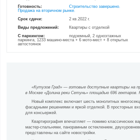
Готовность:
Строительство завершено.
Продажа на вторичном рынке.
Срок сдачи:
2 кв.2022 г.
Виды предложений:
Квартиры с отделкой
С паркингом:
подземный, 2 одноэтажных
паркинга, 1233 машино-места + 6 мото-мест + 8 открытых
автостоянок
«Кутузов Град» — готовые доступные квартиры на пре
в Москве «Долина реки Сетунь» площадью 696 гектаров. 
Новый комплекс включает шесть монолитных многосекц
фасадными решениями и яркой отделкой. В просторных вхо
для консьержей.
Квартирография впечатляет — помимо классических вар
мастер-спальнями, панорамным остеклением, двухуровневы
представлены на сайте новостройки.