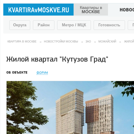
Квартиры в
НОВО
МОСКВЕ
Округа
Район
Метро / МЦК
Готовность
КВАРТИРА В МОСКВЕ
→
НОВОСТРОЙКИ МОСКВЫ
→
ЗАО
→
МОЖАЙСКИЙ
→
ЖИЛОЙ 
Жилой квартал "Кутузов Град"
ОБ ОБЪЕКТЕ
ФОРУМ