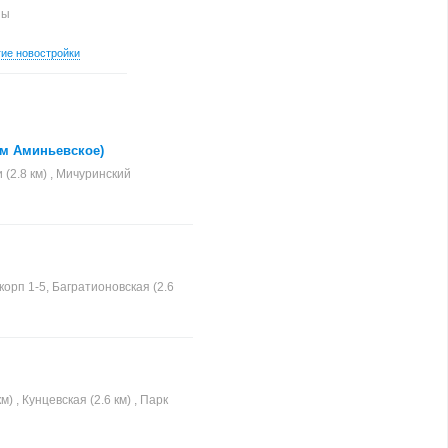
ны
гие новостройки
 шоссе
м Аминьевское)
(2.8 км) , Мичуринский
орп 1-5, Багратионовская (2.6
) , Кунцевская (2.6 км) , Парк