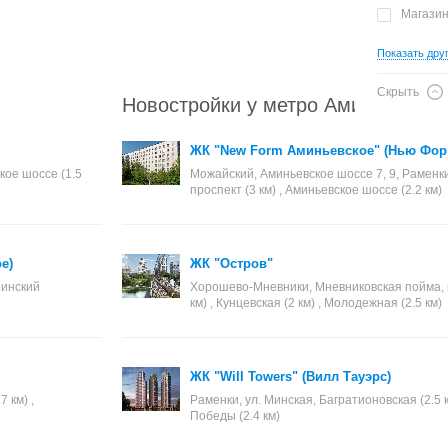
Магази
Показать дру
Скрыть
Новостройки у метро Аминьевское
ЖК "New Form Аминьевское" (Нью Фор
ское шоссе (1.5
Можайский, Аминьевское шоссе 7, 9, Раменки 
проспект (3 км) , Аминьевское шоссе (2.2 км)
е)
ЖК "Остров"
ринский
Хорошево-Мневники, Мневниковская пойма, к
км) , Кунцевская (2 км) , Молодежная (2.5 км)
ЖК "Will Towers" (Вилл Тауэрс)
7 км) ,
Раменки, ул. Минская, Багратионовская (2.5 км
Победы (2.4 км)