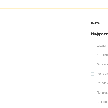
КАРТА
Инфраст
Школы
Детские
Фитнес-
Рестор
Развле
Поликл
Больни