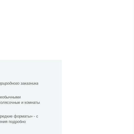
риродного заказника
необычными
колясочные и комнаты
редкие форматы» - с
ения подробно