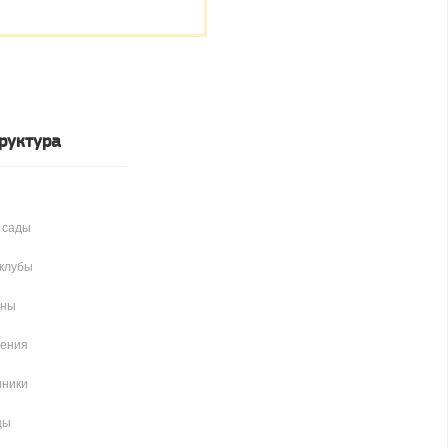
руктура
 сады
клубы
аны
чения
иники
цы