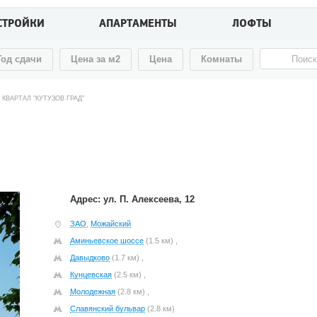
СТРОЙКИ
АПАРТАМЕНТЫ
ЛОФТЫ
Год сдачи
Цена за м2
Цена
Комнаты
КВАРТАЛ "КУТУЗОВ ГРАД"
Адрес: ул. П. Алексеева, 12
ЗАО
,
Можайский
Аминьевское шоссе
(1.5 км) ,
Давыдково
(1.7 км) ,
Кунцевская
(2.5 км) ,
Молодежная
(2.8 км) ,
Славянский бульвар
(2.8 км)