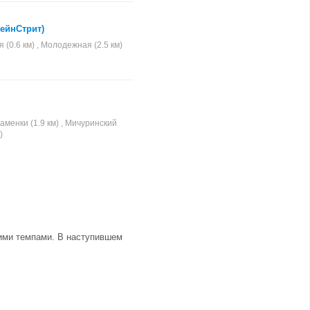
МейнСтрит)
 (0.6 км) , Молодежная (2.5 км)
менки (1.9 км) , Мичуринский
)
щими темпами. В наступившем