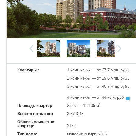
Добавить фотографию
Изменено:
20.07.2026
Просмотров
7
Квартиры :
1 комн.кв-ры — от 27.7 млн. руб ,
2 комн.кв-ры — от 29.6 млн. руб ,
3 комн.кв-ры — от 40.7 млн. руб ,
4 комн.кв-ры — от 44 млн. руб
2
Площадь квартир:
23,57 — 183.05 м
Высота потолков:
2.87-3.43
Общее количество
квартир:
2152
Тип дома:
монолитно-кирпичный