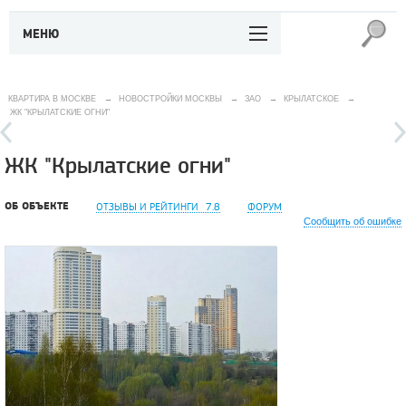
МЕНЮ
КВАРТИРА В МОСКВЕ
→
НОВОСТРОЙКИ МОСКВЫ
→
ЗАО
→
КРЫЛАТСКОЕ
→
ЖК "КРЫЛАТСКИЕ ОГНИ"
ЖК "Крылатские огни"
ОБ ОБЪЕКТЕ
ОТЗЫВЫ И РЕЙТИНГИ
7.8
ФОРУМ
Сообщить об ошибке