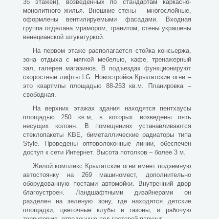
35 этажей), возведенных по стандартам каркасно-
монолитного жилья. Внешние стены – многослойные,
оформлены вентилируемыми фасадами. Входная
группа отделана мрамором, гранитом, стены украшены
венецианской штукатуркой.
На первом этаже располагается стойка консьержа,
зона отдыха с мягкой мебелью, кафе, тренажерный
зал, галерея магазинов. В подъездах функционируют
скоростные лифты LG. Новостройка Крылатские огни –
это квартмпы площадью 88-253 кв.м. Планировка –
свободная.
На верхних этажах здания находятся пентхаусы
площадью 250 кв.м, в которых возведены пять
несущих колонн. В помещениях устанавливаются
стеклопакеты KBE, биметаллические радиаторы типа
Style. Проведены оптоволоконные линии, обеспечен
доступ к сети Интернет. Высота потолков – более 3 м.
Жилой комплекс Крылатские огни имеет подземную
автостоянку на 269 машиномест, дополнительно
оборудованную постами автомойки. Внутренний двор
благоустроен. Ландшафтными дизайнерами он
разделен на зеленую зону, где находятся детские
площадки, цветочные клубы и газоны, и рабочую
территорию, отведенную под гостевой паркинг.