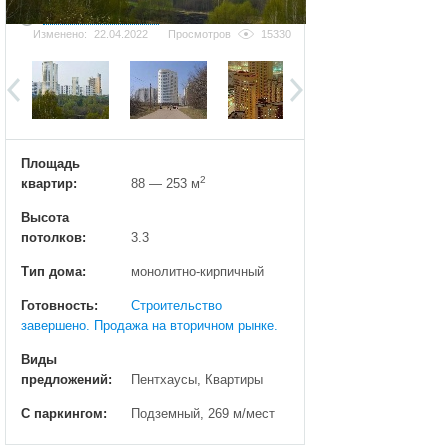
Добавить фотографию
Изменено:
22.04.2022
Просмотров
15330
Площадь
2
квартир:
88 — 253 м
Высота
потолков:
3.3
Тип дома:
монолитно-кирпичный
Готовность:
Строительство
завершено. Продажа на вторичном рынке.
Виды
предложений:
Пентхаусы, Квартиры
С паркингом:
Подземный, 269 м/мест