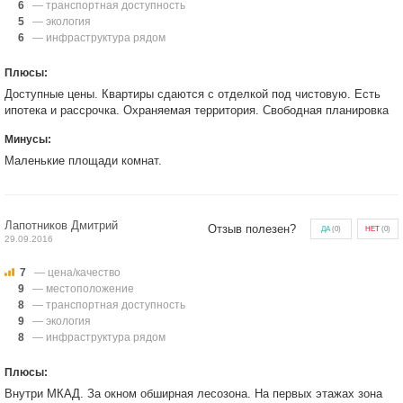
6
— транспортная доступность
5
— экология
6
— инфраструктура рядом
Плюсы:
Доступные цены. Квартиры сдаются с отделкой под чистовую. Есть
ипотека и рассрочка. Охраняемая территория. Свободная планировка
Минусы:
Маленькие площади комнат.
Лапотников Дмитрий
Отзыв полезен?
ДА
(
0
)
НЕТ
(
0
)
29.09.2016
7
— цена/качество
9
— местоположение
8
— транспортная доступность
9
— экология
8
— инфраструктура рядом
Плюсы:
Внутри МКАД. За окном обширная лесозона. На первых этажах зона