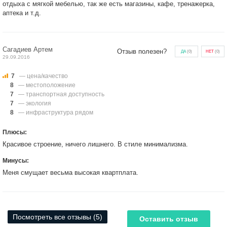
отдыха с мягкой мебелью, так же есть магазины, кафе, тренажерка,
аптека и т.д.
Сагадиев Артем
Отзыв полезен?
ДА
(
0
)
НЕТ
(
0
)
29.09.2016
7
— цена/качество
8
— местоположение
7
— транспортная доступность
7
— экология
8
— инфраструктура рядом
Плюсы:
Красивое строение, ничего лишнего. В стиле минимализма.
Минусы:
Меня смущает весьма высокая квартплата.
Посмотреть все отзывы (5)
Оставить отзыв