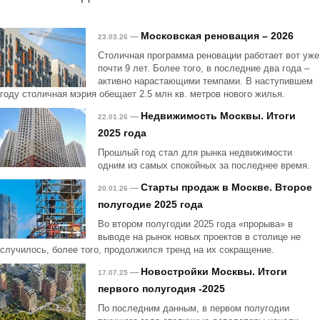
Московская реновация – 2026
—
23.03.26
Столичная программа реновации работает вот уже
почти 9 лет. Более того, в последние два года –
активно нарастающими темпами. В наступившем
году столичная мэрия обещает 2.5 млн кв. метров нового жилья.
Недвижимость Москвы. Итоги
—
22.01.26
2025 года
Прошлый год стал для рынка недвижимости
одним из самых спокойных за последнее время.
Старты продаж в Москве. Второе
—
20.01.26
полугодие 2025 года
Во втором полугодии 2025 года «прорыва» в
выводе на рынок новых проектов в столице не
случилось, более того, продолжился тренд на их сокращение.
Новостройки Москвы. Итоги
—
17.07.25
первого полугодия -2025
По последним данным, в первом полугодии