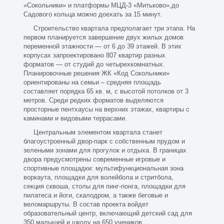
«Сокольники» и платформы МЦД-3 «Митьково»,до
Садового кольца можно доехать за 15 минут.
Строительство квартала предполагает три этапа. На
первом планируется завершение двух жилых домов
переменной этажности — от 6 до 39 этажей. В этих
корпусах запроектировано 807 квартир разных
форматов — от студий до четырехкомнатных.
Планировочные решения ЖК «Код Сокольники»
ориентированы на семьи – средняя площадь
составляет порядка 65 кв. м, с высотой потолков от 3
метров. Среди редких форматов выделяются
просторные пентхаусы на верхних этажах, квартиры с
каминами и видовыми террасами.
Центральным элементом квартала станет
благоустроенный двор-парк с собственным прудом и
зелеными зонами для прогулок и отдыха. В границах
двора предусмотрены современные игровые и
спортивные площадки: мультифункциональная зона
воркаута, площадки для волейбола и стритбола,
секция сквоша, столы для пинг-понга, площадки для
пилатеса и йоги, скалодром, а также беговые и
веломаршруты. В состав проекта войдет
образовательный центр, включающий детский сад для
350 малышей и школу на 650 учеников.