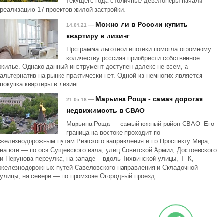
текущего года столичные девелоперы начали
реализацию 17 проектов жилой застройки.
Можно ли в России купить
—
14.04.21
квартиру в лизинг
Программа льготной ипотеки помогла огромному
количеству россиян приобрести собственное
жилье. Однако данный инструмент доступен далеко не всем, а
альтернатив на рынке практически нет. Одной из немногих является
покупка квартиры в лизинг.
Марьина Роща - самая дорогая
—
21.05.18
недвижимость в СВАО
Марьина Роща — самый южный район СВАО. Его
граница на востоке проходит по
железнодорожным путям Рижского направления и по Проспекту Мира,
на юге — по оси Сущевского вала, улиц Советской Армии, Достоевского
и Перунова переулка, на западе – вдоль Тихвинской улицы, ТТК,
железнодорожных путей Савеловского направления и Складочной
улицы, на севере — по промзоне Огородный проезд.