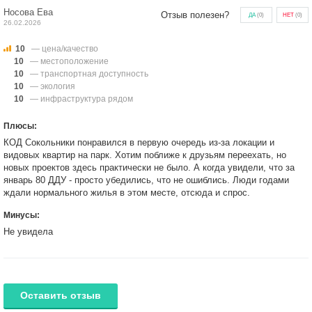
Носова Ева
Отзыв полезен?
ДА
(
0
)
НЕТ
(
0
)
26.02.2026
10
— цена/качество
10
— местоположение
10
— транспортная доступность
10
— экология
10
— инфраструктура рядом
Плюсы:
КОД Сокольники понравился в первую очередь из-за локации и
видовых квартир на парк. Хотим поближе к друзьям переехать, но
новых проектов здесь практически не было. А когда увидели, что за
январь 80 ДДУ - просто убедились, что не ошиблись. Люди годами
ждали нормального жилья в этом месте, отсюда и спрос.
Минусы:
Не увидела
Оставить отзыв