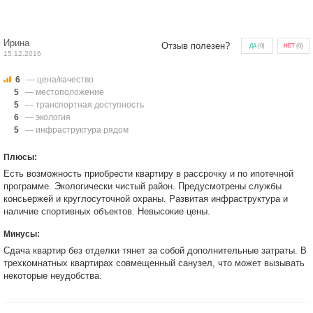
Ирина
Отзыв полезен?
ДА
(
0
)
НЕТ
(
0
)
15.12.2016
6
— цена/качество
5
— местоположение
5
— транспортная доступность
6
— экология
5
— инфраструктура рядом
Плюсы:
Есть возможность приобрести квартиру в рассрочку и по ипотечной
программе. Экологически чистый район. Предусмотрены службы
консьержей и круглосуточной охраны. Развитая инфраструктура и
наличие спортивных объектов. Невысокие цены.
Минусы:
Сдача квартир без отделки тянет за собой дополнительные затраты. В
трехкомнатных квартирах совмещенный санузел, что может вызывать
некоторые неудобства.