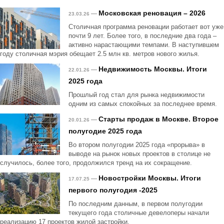
Московская реновация – 2026
—
23.03.26
Столичная программа реновации работает вот уже
почти 9 лет. Более того, в последние два года –
активно нарастающими темпами. В наступившем
году столичная мэрия обещает 2.5 млн кв. метров нового жилья.
Недвижимость Москвы. Итоги
—
22.01.26
2025 года
Прошлый год стал для рынка недвижимости
одним из самых спокойных за последнее время.
Старты продаж в Москве. Второе
—
20.01.26
полугодие 2025 года
Во втором полугодии 2025 года «прорыва» в
выводе на рынок новых проектов в столице не
случилось, более того, продолжился тренд на их сокращение.
Новостройки Москвы. Итоги
—
17.07.25
первого полугодия -2025
По последним данным, в первом полугодии
текущего года столичные девелоперы начали
реализацию 17 проектов жилой застройки.