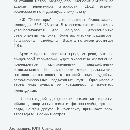
от станции метро "Медведково". Монолитно-кирпичное
здание переменной этажности (11-12 этажей)
реализовано по индивидуальному плану.
ЖК "Холмогоры" – это квартиры бизнес-класса
площадью 52,6-126 кв.м. В многокомнатных квартирах
устанавливаются два санузла, двухкамерные
стеклопакеты на окна, биметаллические радиаторы.
Планировка – свободная. Высота потолков достигает
2,8 м.
Архитектурным проектом предусмотрено, что на
придомовой территории будет выполнено озеленение,
подчеркнутое оригинальными ландшафтными
композициями. Во внутреннем дворе разместится
гостевая автостоянка, к которой ведут удобные
асфальтированные подъездные пути. Организована
также зона отдыха со скамейками и детскими
площадками.
В пешеходной доступности находятся торговые
объекты, спортивные залы и фитнес-клубы, детские
сады, центры досуга. К комплексу примыкает парк-
заповедник «Лосиный остров».
Застройщик:
ЮИТ СитиСтрой