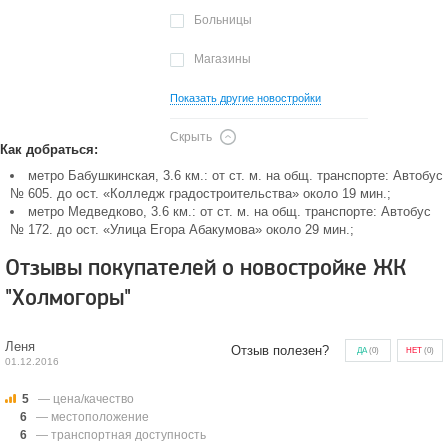
Больницы
Магазины
Показать другие новостройки
Скрыть
Как добраться:
метро Бабушкинская, 3.6 км.: от ст. м. на общ. транспорте: Автобус
№ 605. до ост. «Колледж градостроительства» около 19 мин.;
метро Медведково, 3.6 км.: от ст. м. на общ. транспорте: Автобус
№ 172. до ост. «Улица Егора Абакумова» около 29 мин.;
Отзывы покупателей о новостройке ЖК
"Холмогоры"
Леня
Отзыв полезен?
ДА
(
0
)
НЕТ
(
0
)
01.12.2016
5
— цена/качество
6
— местоположение
6
— транспортная доступность