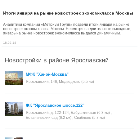
Итоги января на рынке новостроек эконом-класса Москвы
Аналитики компании «Метриум Групп» подвели итоги января на рынке
новостроек эконом-класса Москвы. Несмотря на длительные выходные,
январь на рынке новостроек эконом-класса выдался динамичным.
Некоторые застройщики произвели плановое повышение цен, другие по
тем или иным причинам временно сняли с продажи часть корпусов.
18.02.14
Новостройки в районе Ярославский
МФК "Ханой-Москва"
Ярославский, 146, Медведково (5.5 км)
ЖК "Ярославское шоссе,122"
Ярославский, д. 122-124, Бабушкинская (6.3 км) ,
Ботанический сад (6.2 км) , Свиблово (5.7 км)