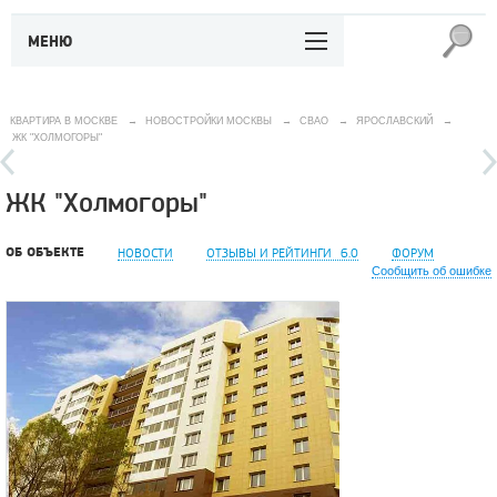
МЕНЮ
КВАРТИРА В МОСКВЕ
→
НОВОСТРОЙКИ МОСКВЫ
→
СВАО
→
ЯРОСЛАВСКИЙ
→
ЖК "ХОЛМОГОРЫ"
ЖК "Холмогоры"
ОБ ОБЪЕКТЕ
НОВОСТИ
ОТЗЫВЫ И РЕЙТИНГИ
6.0
ФОРУМ
Сообщить об ошибке