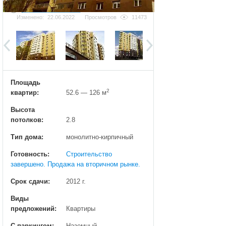
Добавить фотографию
Изменено:
22.06.2022
Просмотров
11473
Площадь
2
квартир:
52.6 — 126 м
Высота
потолков:
2.8
Тип дома:
монолитно-кирпичный
Готовность:
Строительство
завершено. Продажа на вторичном рынке.
Срок сдачи:
2012 г.
Виды
предложений:
Квартиры
С паркингом:
Наземный