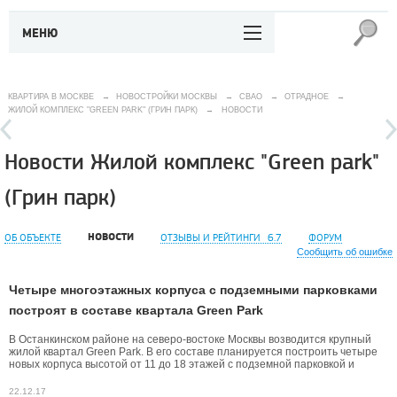
МЕНЮ
КВАРТИРА В МОСКВЕ
→
НОВОСТРОЙКИ МОСКВЫ
→
СВАО
→
ОТРАДНОЕ
→
ЖИЛОЙ КОМПЛЕКС "GREEN PARK" (ГРИН ПАРК)
→
НОВОСТИ
Новости Жилой комплекс "Green park"
(Грин парк)
НОВОСТИ
ОБ ОБЪЕКТЕ
ОТЗЫВЫ И РЕЙТИНГИ
6.7
ФОРУМ
Сообщить об ошибке
Четыре многоэтажных корпуса с подземными парковками
построят в составе квартала Green Park
В Останкинском районе на северо-востоке Москвы возводится крупный
жилой квартал Green Park. В его составе планируется построить четыре
новых корпуса высотой от 11 до 18 этажей с подземной парковкой и
встроенными помещениями.
22.12.17