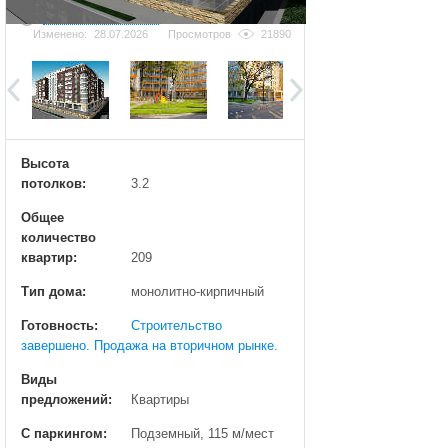
Добавить фотографию
Изменено:
28.07.2026
Просмотров
21890
Высота
потолков:
3.2
Общее
количество
квартир:
209
Тип дома:
монолитно-кирпичный
Готовность:
Строительство
завершено. Продажа на вторичном рынке.
Виды
предложений:
Квартиры
С паркингом:
Подземный, 115 м/мест