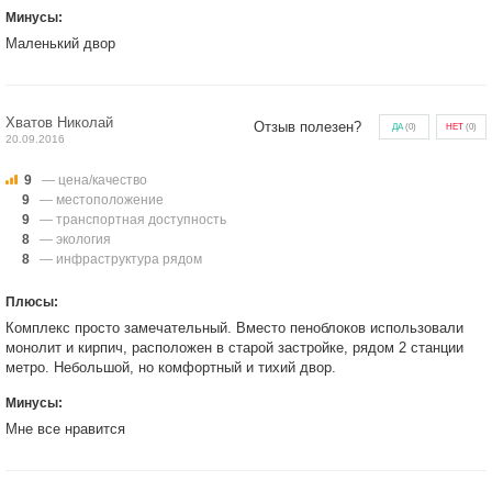
Минусы:
Маленький двор
Хватов Николай
Отзыв полезен?
ДА
(
0
)
НЕТ
(
0
)
20.09.2016
9
— цена/качество
9
— местоположение
9
— транспортная доступность
8
— экология
8
— инфраструктура рядом
Плюсы:
Комплекс просто замечательный. Вместо пеноблоков использовали
монолит и кирпич, расположен в старой застройке, рядом 2 станции
метро. Небольшой, но комфортный и тихий двор.
Минусы:
Мне все нравится