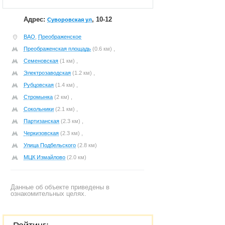
Адрес:
, 10-12
Суворовская ул
ВАО
,
Преображенское
Преображенская площадь
(0.6 км) ,
Семеновская
(1 км) ,
Электрозаводская
(1.2 км) ,
Рубцовская
(1.4 км) ,
Стромынка
(2 км) ,
Сокольники
(2.1 км) ,
Партизанская
(2.3 км) ,
Черкизовская
(2.3 км) ,
Улица Подбельского
(2.8 км)
МЦК Измайлово
(2.0 км)
Данные об объекте приведены в
ознакомительных целях.