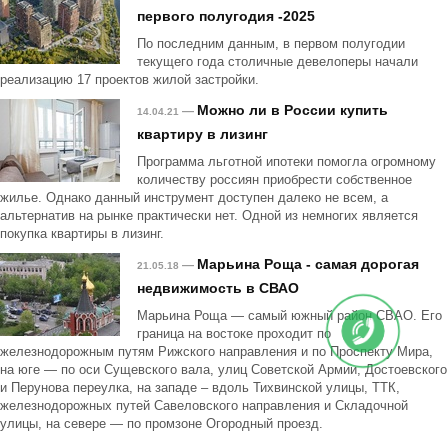
первого полугодия -2025
По последним данным, в первом полугодии
текущего года столичные девелоперы начали
реализацию 17 проектов жилой застройки.
Можно ли в России купить
—
14.04.21
квартиру в лизинг
Программа льготной ипотеки помогла огромному
количеству россиян приобрести собственное
жилье. Однако данный инструмент доступен далеко не всем, а
альтернатив на рынке практически нет. Одной из немногих является
покупка квартиры в лизинг.
Марьина Роща - самая дорогая
—
21.05.18
недвижимость в СВАО
Марьина Роща — самый южный район СВАО. Его
граница на востоке проходит по
железнодорожным путям Рижского направления и по Проспекту Мира,
на юге — по оси Сущевского вала, улиц Советской Армии, Достоевского
и Перунова переулка, на западе – вдоль Тихвинской улицы, ТТК,
железнодорожных путей Савеловского направления и Складочной
улицы, на севере — по промзоне Огородный проезд.