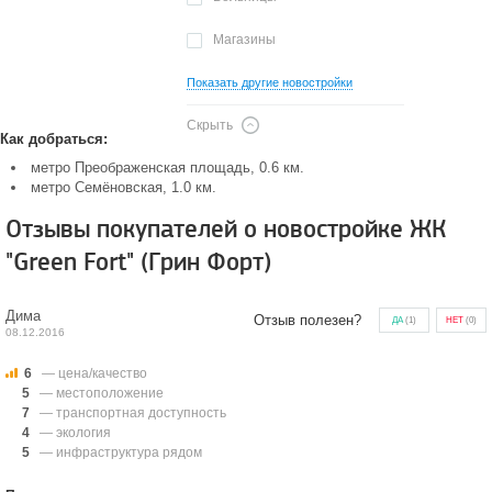
Магазины
Показать другие новостройки
Скрыть
Как добраться:
метро Преображенская площадь, 0.6 км.
метро Семёновская, 1.0 км.
Отзывы покупателей о новостройке ЖК
"Green Fort" (Грин Форт)
Дима
Отзыв полезен?
ДА
(
1
)
НЕТ
(
0
)
08.12.2016
6
— цена/качество
5
— местоположение
7
— транспортная доступность
4
— экология
5
— инфраструктура рядом