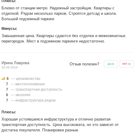
Плюсы:
Близко от станции метро. Надежный застройщик. Квартиры с
отделкой. Рядом несколько парков. Строятся детсад и школа.
Большой подземный паркинг.
Минусы:
Завышенная цена. Квартиры сдаются без отделки и межкомнатных
перегородок. Мест в подземном паркинге недостаточно.
Ирина Лаврова
Отзыв полезен?
ДА
(
0
)
НЕТ
(
0
)
20.09.2016
6
— цена/качество
7
— местоположение
7
— транспортная доступность
6
— экология
7
— инфраструктура рядом
Плюсы:
Хорошая устоявшеяся инфраструктура и отлично развитая
транспортная доступность. Цена высоковата, но это зависит от
достатка покупателя. Планировки разные.