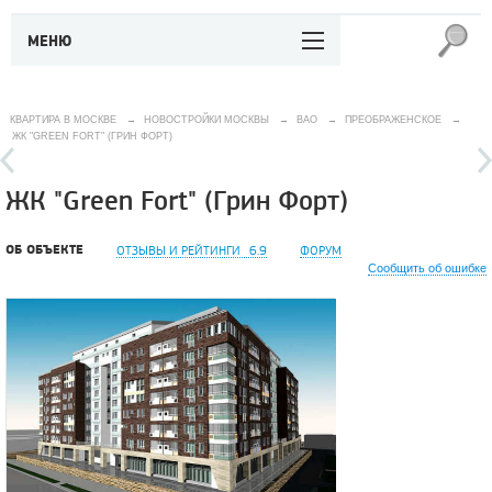
МЕНЮ
КВАРТИРА В МОСКВЕ
→
НОВОСТРОЙКИ МОСКВЫ
→
ВАО
→
ПРЕОБРАЖЕНСКОЕ
→
ЖК "GREEN FORT" (ГРИН ФОРТ)
ЖК "Green Fort" (Грин Форт)
ОБ ОБЪЕКТЕ
ОТЗЫВЫ И РЕЙТИНГИ
6.9
ФОРУМ
Сообщить об ошибке