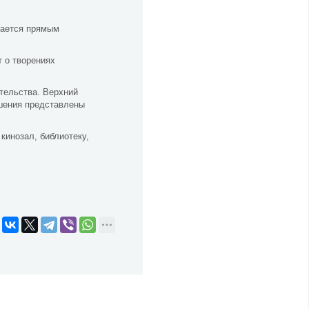
вается прямым
т о творениях
ительства. Верхний
ешения представлены
кинозал, библиотеку,