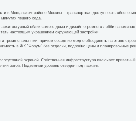
сти в Мещанском районе Москвы – транспортная доступность обеспечи
 минутах пешего хода.
– архитектурный облик самого дома и дизайн огромного лобби напоминае
 стать настоящим украшением окружающей застройки.
мя и тремя спальнями, причем соседние модно объединять на этапе стро
ижимость в ЖК "Форум" без отделки, подробно цены и планировочные р
углосуточной охраной. Собственная инфраструктура включает приватный 
ятий йогой. Подземный уровень отведен под паркинг.