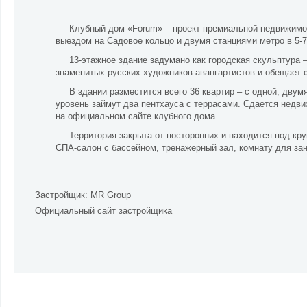
Клубный дом «Forum» – проект премиальной недвижимо
выездом на Садовое кольцо и двумя станциями метро в 5-7
13-этажное здание задумано как городская скульптура 
знаменитых русских художников-авангартистов и обещает
В здании разместится всего 36 квартир – с одной, дву
уровень займут два пентхауса с террасами. Сдается недв
на официальном сайте клубного дома.
Территория закрыта от посторонних и находится под кр
СПА-салон с бассейном, тренажерный зал, комнату для зан
Застройщик:
MR Group
Официальный сайт застройщика