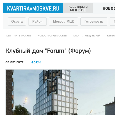
Квартиры в
НОВО
МОСКВЕ
Округа
Район
Метро / МЦК
Готовность
КВАРТИРА В МОСКВЕ
→
НОВОСТРОЙКИ МОСКВЫ
→
ЦАО
→
МЕЩАНСКИЙ
→
КЛУБН
Клубный дом "Forum" (Форум)
ОБ ОБЪЕКТЕ
ФОРУМ