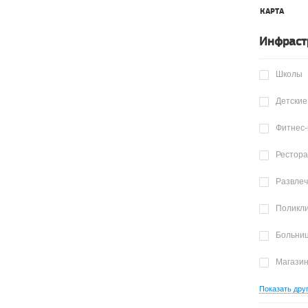
КАРТА
Инфраст
Школы
Детские
Фитнес-
Рестор
Развле
Поликл
Больни
Магази
Показать дру