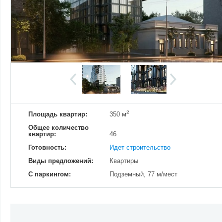
Добавить фотографию
Изменено:
4.06.2023
Просмотров
18
2
Площадь квартир:
350 м
Общее количество
квартир:
46
Готовность:
Идет строительство
Виды предложений:
Квартиры
С паркингом:
Подземный, 77 м/мест