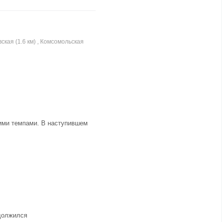
ская (1.6 км) , Комсомольская
щими темпами. В наступившем
одолжился