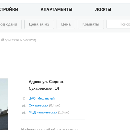
СТРОЙКИ
АПАРТАМЕНТЫ
ЛОФТЫ
Год сдачи
Цена за м2
Цена
Комнаты
ЫЙ ДОМ "FORUM" (ФОРУМ)
Адрес: ул. Садово-
Сухаревская, 14
ЦАО
,
Мещанский
Сухаревская
(0.4 км)
МЦД Каланчевская
(1.6 км)
Информацию об объекте можно