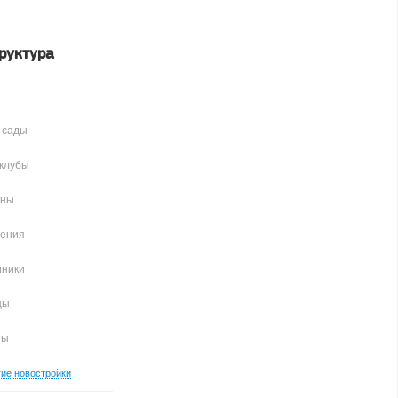
руктура
 сады
клубы
аны
чения
иники
цы
ны
гие новостройки