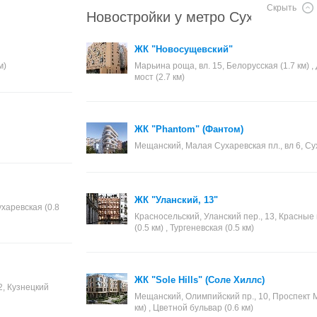
Скрыть
Новостройки у метро Сухаревская
ЖК "Новосущевский"
м)
Марьина роща, вл. 15, Белорусская (1.7 км) , 
мост (2.7 км)
ЖК "Phantom" (Фантом)
Мещанский, Малая Сухаревская пл., вл 6, Сух
ЖК "Уланский, 13"
ухаревская (0.8
Красносельский, Уланский пер., 13, Красные 
(0.5 км) , Тургеневская (0.5 км)
ЖК "Sole Hills" (Соле Хиллс)
2, Кузнецкий
Мещанский, Олимпийский пр., 10, Проспект Ми
км) , Цветной бульвар (0.6 км)