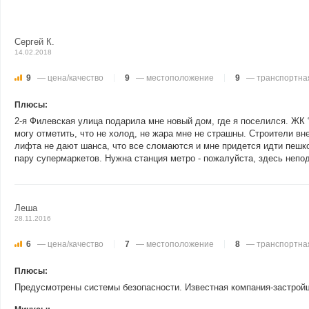
Сергей К.
14.02.2018
9
— цена/качество
9
— местоположение
9
— транспортная
Плюсы:
2-я Филевская улица подарила мне новый дом, где я поселился. ЖК 
могу отметить, что не холод, не жара мне не страшны. Строители в
лифта не дают шанса, что все сломаются и мне придется идти пешко
пару супермаркетов. Нужна станция метро - пожалуйста, здесь непо
Леша
28.11.2016
6
— цена/качество
7
— местоположение
8
— транспортная
Плюсы:
Предусмотрены системы безопасности. Известная компания-застройщи