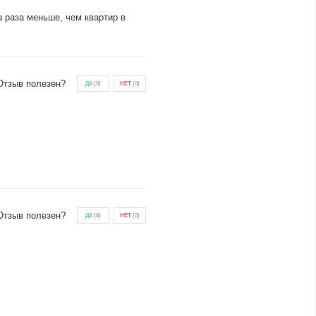
 раза меньше, чем квартир в
Отзыв полезен?
ДА
(
0
)
НЕТ
(
0
)
Отзыв полезен?
ДА
(
0
)
НЕТ
(
0
)