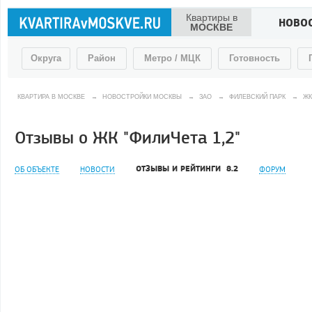
Квартиры в
НОВО
МОСКВЕ
Округа
Район
Метро / МЦК
Готовность
КВАРТИРА В МОСКВЕ
→
НОВОСТРОЙКИ МОСКВЫ
→
ЗАО
→
ФИЛЕВСКИЙ ПАРК
→
ЖК
Отзывы о ЖК "ФилиЧета 1,2"
ОТЗЫВЫ И РЕЙТИНГИ
8.2
ОБ ОБЪЕКТЕ
НОВОСТИ
ФОРУМ