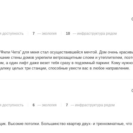
 доступность
7
— экология
10
— инфраструктура рядом
“Фили Чета” для меня стал осуществившейся мечтой. Дом очень красивы
нешние стены домов укрепили ветрозащитным слоем и утеплителем, поэт
м, а один лифт даже везет тебя сразу в подземный паркинг. Кому нужн
далеку целых три станции, способные увести вас в любое направление.
 доступность
6
— экология
7
— инфраструктура рядом
к. Высокие потолки. Большинство квартир двух- и трехкомнатные, что 