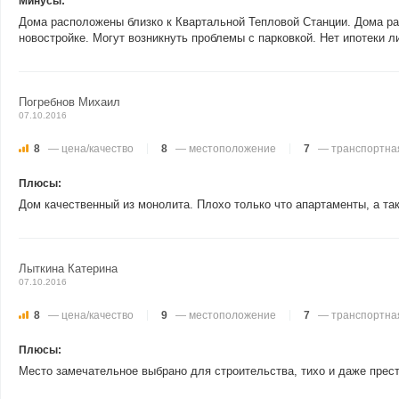
Минусы:
Дома расположены близко к Квартальной Тепловой Станции. Дома рас
новостройке. Могут возникнуть проблемы с парковкой. Нет ипотеки л
Погребнов Михаил
07.10.2016
8
— цена/качество
8
— местоположение
7
— транспортная
Плюсы:
Дом качественный из монолита. Плохо только что апартаменты, а та
Лыткина Катерина
07.10.2016
8
— цена/качество
9
— местоположение
7
— транспортная
Плюсы:
Место замечательное выбрано для строительства, тихо и даже прес