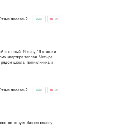
Отзыв полезен?
ДА
(
0
)
НЕТ
(
0
)
й и теплый. Я живу 19 этаже и
ому квартира теплая. Четыре
о рядом школа, поликлиника и
Отзыв полезен?
ДА
(
0
)
НЕТ
(
0
)
соответствует бизнес-классу.