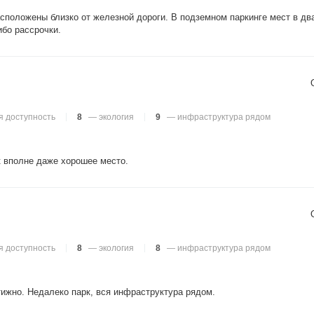
положены близко от железной дороги. В подземном паркинге мест в два
ибо рассрочки.
 доступность
8
— экология
9
— инфраструктура рядом
к вполне даже хорошее место.
 доступность
8
— экология
8
— инфраструктура рядом
тижно. Недалеко парк, вся инфраструктура рядом.