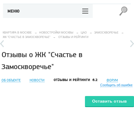
МЕНЮ
КВАРТИРА В МОСКВЕ
→
НОВОСТРОЙКИ МОСКВЫ
→
ЦАО
→
ЗАМОСКВОРЕЧЬЕ
→
ЖК "СЧАСТЬЕ В ЗАМОСКВОРЕЧЬЕ"
→
ОТЗЫВЫ И РЕЙТИНГИ
Отзывы о ЖК "Счастье в
Замоскворечье"
ОТЗЫВЫ И РЕЙТИНГИ
6.2
ОБ ОБЪЕКТЕ
НОВОСТИ
ФОРУМ
Сообщить об ошибке
Оставить отзыв