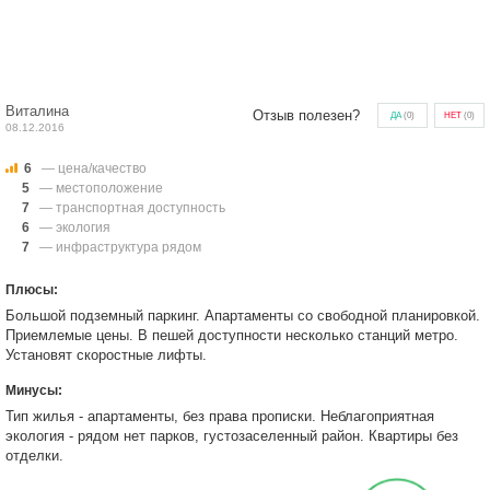
Виталина
Отзыв полезен?
ДА
(
0
)
НЕТ
(
0
)
08.12.2016
6
— цена/качество
5
— местоположение
7
— транспортная доступность
6
— экология
7
— инфраструктура рядом
Плюсы:
Большой подземный паркинг. Апартаменты со свободной планировкой.
Приемлемые цены. В пешей доступности несколько станций метро.
Установят скоростные лифты.
Минусы:
Тип жилья - апартаменты, без права прописки. Неблагоприятная
экология - рядом нет парков, густозаселенный район. Квартиры без
отделки.