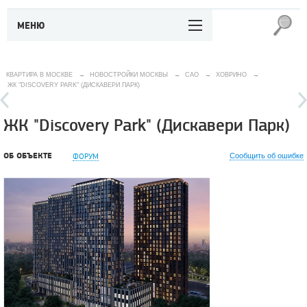
МЕНЮ
КВАРТИРА В МОСКВЕ
→
НОВОСТРОЙКИ МОСКВЫ
→
САО
→
ХОВРИНО
→
ЖК "DISCOVERY PARK" (ДИСКАВЕРИ ПАРК)
ЖК "Discovery Park" (Дискавери Парк)
ОБ ОБЪЕКТЕ
ФОРУМ
Сообщить об ошибке