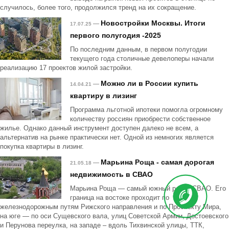
случилось, более того, продолжился тренд на их сокращение.
Новостройки Москвы. Итоги
—
17.07.25
первого полугодия -2025
По последним данным, в первом полугодии
текущего года столичные девелоперы начали
реализацию 17 проектов жилой застройки.
Можно ли в России купить
—
14.04.21
квартиру в лизинг
Программа льготной ипотеки помогла огромному
количеству россиян приобрести собственное
жилье. Однако данный инструмент доступен далеко не всем, а
альтернатив на рынке практически нет. Одной из немногих является
покупка квартиры в лизинг.
Марьина Роща - самая дорогая
—
21.05.18
недвижимость в СВАО
Марьина Роща — самый южный район СВАО. Его
граница на востоке проходит по
железнодорожным путям Рижского направления и по Проспекту Мира,
на юге — по оси Сущевского вала, улиц Советской Армии, Достоевского
и Перунова переулка, на западе – вдоль Тихвинской улицы, ТТК,