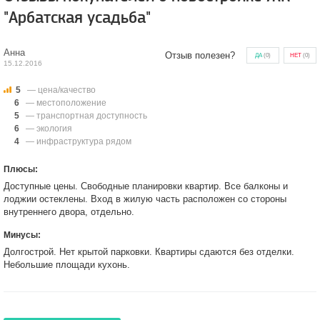
"Арбатская усадьба"
Анна
Отзыв полезен?
ДА
(
0
)
НЕТ
(
0
)
15.12.2016
5
— цена/качество
6
— местоположение
5
— транспортная доступность
6
— экология
4
— инфраструктура рядом
Плюсы:
Доступные цены. Свободные планировки квартир. Все балконы и
лоджии остеклены. Вход в жилую часть расположен со стороны
внутреннего двора, отдельно.
Минусы:
Долгострой. Нет крытой парковки. Квартиры сдаются без отделки.
Небольшие площади кухонь.