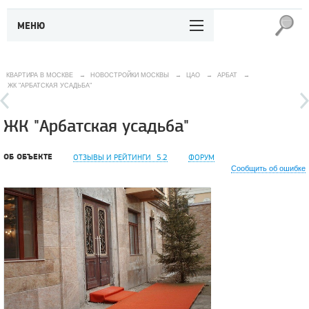
МЕНЮ
КВАРТИРА В МОСКВЕ
→
НОВОСТРОЙКИ МОСКВЫ
→
ЦАО
→
АРБАТ
→
ЖК "АРБАТСКАЯ УСАДЬБА"
ЖК "Арбатская усадьба"
ОБ ОБЪЕКТЕ
ОТЗЫВЫ И РЕЙТИНГИ
5.2
ФОРУМ
Сообщить об ошибке