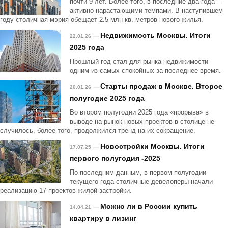
почти 9 лет. Более того, в последние два года –
активно нарастающими темпами. В наступившем
году столичная мэрия обещает 2.5 млн кв. метров нового жилья.
Недвижимость Москвы. Итоги
—
22.01.26
2025 года
Прошлый год стал для рынка недвижимости
одним из самых спокойных за последнее время.
Старты продаж в Москве. Второе
—
20.01.26
полугодие 2025 года
Во втором полугодии 2025 года «прорыва» в
выводе на рынок новых проектов в столице не
случилось, более того, продолжился тренд на их сокращение.
Новостройки Москвы. Итоги
—
17.07.25
первого полугодия -2025
По последним данным, в первом полугодии
текущего года столичные девелоперы начали
реализацию 17 проектов жилой застройки.
Можно ли в России купить
—
14.04.21
квартиру в лизинг