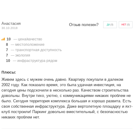
Анастасия
Отзыв полезен?
ДА
(
0
)
НЕТ
(
0
)
30.10.2018
10
— цена/качество
8
— местоположение
7
— транспортная доступность
7
— экология
10
— инфраструктура рядом
Плюсы:
Живем здесь с мужем очень давно. Квартиру покупали в далеком
2002 году. Как показало время, это была удачная инвестиция, на
сегодня цены подскочили в несколько раз. Качеством строительства
довольны. Внутри тихо, уютно, с коммуникациями никаких проблем не
было. Сегодня территория комплекса большая и хорошо развита. Есть
своя собственная инфраструктура. Даже вертолетную площадку и яхт-
клуб построили! Паркинг довольно вместительный, с безопасностью
никаких проблем нет.