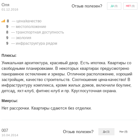
Оля
Отзыв полезен?
ДА
(
0
)
НЕТ
(
0
)
01.12.2016
8
— цена/качество
9
— местоположение
8
— транспортная доступность
9
— экология
9
— инфраструктура рядом
Плюсы:
Уникальная архитектура, красивый двор. Есть ипотека. Квартиры со
свободными планировками. В некоторых квартирах предусмотрено
панорамное остекление и эркеры. Отличное расположение, хороший
застройщик, качество строительств. Соотношение цена-качество! В
инфраструктуру комплекса, кроме жилых домов, включили боулинг,
детсад, яхт-клуб, фитнес-клуб и пр. Круглосуточная охрана.
Минусы:
Нет рассрочки. Квартиры сдаются без отделки.
007
Отзыв полезен?
Да
(1)
Нет
(0)
10.04.2014