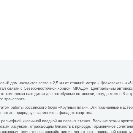
овый дом находится всего в 2,5 км от станций метро «Щёлковская» и «Ч
тал связан с Северо-восточной хордой, МКАДом, Центральным автовок
от комплекса находится две автобусные остановки, откуда можно быстр
го транспорта.
татом работы российского бюро «Крупный план». Эти признанные мастер
плотить природную гармонию в фасадах квартала.
я рельефной кирпичной кладкой на первых этажах. Верхние этажи архите
ским рисунком, отражающим близость к природе. Гармоничное сочетани
ысканным, олицетворяя спокойствие и элегантность природной красоты.