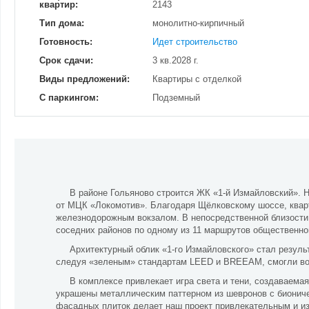
квартир:
2143
Тип дома:
монолитно-кирпичный
Готовность:
Идет строительство
Срок сдачи:
3 кв.2028 г.
Виды предложений:
Квартиры с отделкой
С паркингом:
Подземный
В районе Гольяново строится ЖК «1-й Измайловский». Н
от МЦК «Локомотив». Благодаря Щёлковскому шоссе, квар
железнодорожным вокзалом. В непосредственной близости 
соседних районов по одному из 11 маршрутов общественно
Архитектурный облик «1-го Измайловского» стал резуль
следуя «зеленым» стандартам LEED и BREEAM, смогли во
В комплексе привлекает игра света и тени, создаваема
украшены металлическим паттерном из шевронов с биониче
фасадных плиток делает наш проект привлекательным и из