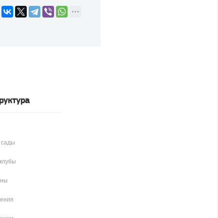
руктура
 сады
клубы
аны
чения