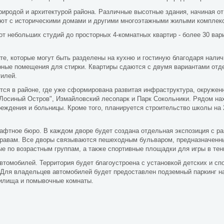
иродой и архитектурой района. Различные высотные здания, начиная от
уют с историческими домами и другими многоэтажными жилыми комплек
т небольших студий до просторных 4-комнатных квартир - более 30 вар
е, которые могут быть разделены на кухню и гостиную благодаря налич
рные помещения для стирки. Квартиры сдаются с двумя вариантами отдел
тилей.
ся в районе, где уже сформирована развитая инфраструктура, окружен
Лосиный Остров", Измайловский лесопарк и Парк Сокольники. Рядом на
еждения и больницы. Кроме того, планируется строительство школы на 
афтное бюро. В каждом дворе будет создана отдельная экспозиция с р
 травам. Все дворы связываются пешеходным бульваром, предназначенн
 по возрастным группам, а также спортивные площадки для игры в тенн
автомобилей. Территория будет благоустроена с установкой детских и с
 Для владельцев автомобилей будет предоставлен подземный паркинг н
нилища и помывочные комнаты.