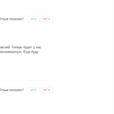
Отзыв полезен?
ДА
(
0
)
НЕТ
(
0
)
вский. Теперь будет у нас
трехкомнатную. Еще буду
Отзыв полезен?
ДА
(
0
)
НЕТ
(
0
)