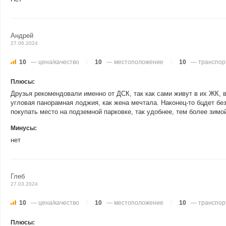
Андрей
27.06.2024
10
— цена/качество
10
— местоположение
10
— транспор
Плюсы:
Друзья рекомендовали именно от ДСК, так как сами живут в их ЖК, 
угловая панорамная лоджия, как жена мечтала. Наконец-то бцдет бе
покупать место на подземной парковке, так удобнее, тем более зимо
Минусы:
нет
Глеб
27.03.2024
10
— цена/качество
10
— местоположение
10
— транспор
Плюсы: