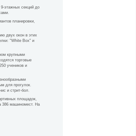
 9-этажных секций до
сами.
иантов планировки,
ию двух окон в этих
ки: "White Box" и
ном крупными
ходятся торговые
250 учеников и
азнообразными
ым для прогулок.
ис и стрит-бол.
портивных площадок,
а 386 машиномест. На