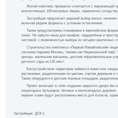
Жилой комплекс прекрасно сочетается с окружающей пр
впечатляющих 100-метровых башен, гармонично соседств
Застройщик предлагает широкий выбор жилья, начиная о
включая редкие форматы с угловым остеклением.
Также предусмотрены планировки в европейском формат
зонах. Не забыты ниши для шкафов, гардеробные и просто
чистовой, с возможностью выбора из четырех различных с
Строительство комплекса «Первый Измайловский» ведет
лесными парками Москвы, такими как Национальный парк "
центры, маленькие магазины, детские образовательные учр
детского сада на 125 мест.
Багоустройством территории займется известное ландш
растениями, разделенными по цветам, сортам деревьев и
Также оборудуются детские игровые площадки, разделенные
Проект включает в себя создание закрытого двора без 
пешеходных бульваров, беговых и велосипедных дорожек.
первом этаже будут расположены места для колясок, хра
Застройщик:
ДСК-1