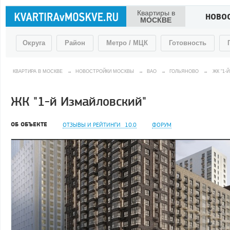
Квартиры в
НОВО
МОСКВЕ
Округа
Район
Метро / МЦК
Готовность
КВАРТИРА В МОСКВЕ
→
НОВОСТРОЙКИ МОСКВЫ
→
ВАО
→
ГОЛЬЯНОВО
→
ЖК "1-
ЖК "1-й Измайловский"
ОБ ОБЪЕКТЕ
ОТЗЫВЫ И РЕЙТИНГИ
10.0
ФОРУМ