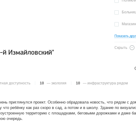
Поликл
Больни
Магази
Показать дру
Скрыть
-й Измайловский"
тная доступность
10
— экология
10
— инфраструктура рядом
ень приглянулся проект. Особенно обрадовала новость, что рядом с до
что ребёнку как раз скоро в сад, а потом и в школу. Здание по визуал
гоустроенную территорию с площадками, беговыми дорожками и даже б
нюю очередь.