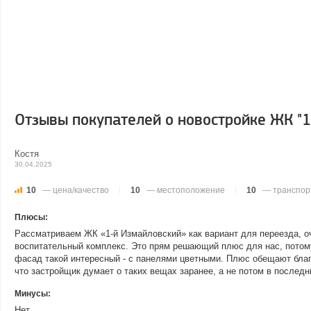
Отзывы покупателей о новостройке ЖК "1
Костя
30.04.2025
10
— цена/качество
10
— местоположение
10
— транспор
Плюсы:
Рассматриваем ЖК «1-й Измайловский» как вариант для переезда, оч
воспитательный комплекс. Это прям решающий плюс для нас, потому 
фасад такой интересный - с панелями цветными. Плюс обещают бла
что застройщик думает о таких вещах заранее, а не потом в послед
Минусы:
Нет