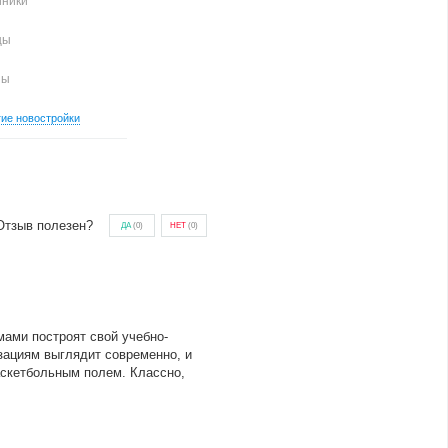
иники
цы
ны
гие новостройки
Отзыв полезен?
ДА
(
0
)
НЕТ
(
0
)
мами построят свой учебно-
изациям выглядит современно, и
аскетбольным полем. Классно,