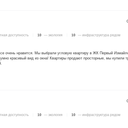
тная доступность
10
— экология
10
— инфраструктура рядом
все очень нравится. Мы выбрали угловую квартиру в ЖК Первый Измайло
зумно красивый вид из окна! Квартиры продают просторные, мы купили 
й.
тная доступность
10
— экология
10
— инфраструктура рядом