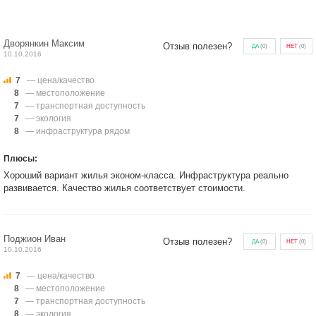
Дворянкин Максим
Отзыв полезен?
ДА
(
0
)
НЕТ
(
0
)
10.10.2016
7
— цена/качество
8
— местоположение
7
— транспортная доступность
7
— экология
8
— инфраструктура рядом
Плюсы:
Хороший вариант жилья эконом-класса. Инфраструктура реально
развивается. Качество жилья соответствует стоимости.
Поджион Иван
Отзыв полезен?
ДА
(
0
)
НЕТ
(
0
)
10.10.2016
7
— цена/качество
8
— местоположение
7
— транспортная доступность
8
— экология