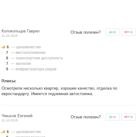
Колокольцов Гаврил
Отзыв полезен?
ДА
(
0
)
НЕТ
(
0
)
11.10.2016
6
— цена/качество
7
— местоположение
8
— транспортная доступность
7
— экология
9
— инфраструктура рядом
Плюсы:
Осмотрели несколько квартир, хорошее качество, отделка по
евростандарту. Имеется подземная автостоянка.
Чмыхов Евгений
Отзыв полезен?
ДА
(
0
)
НЕТ
(
0
)
11.10.2016
6
— цена/качество