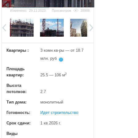
Добавить фотографию
Изменено:
29.11.2023
Просмотров
38988
Квартиры :
3 комн.кв-ры — от 18.7
млн. руб
Площадь
2
квартир:
25.5 — 106 м
Высота
потолков:
2.7
Тип дома:
монолитный
Готовность:
Идет строительство
Срок сдачи:
1 кв.2026 г.
Виды