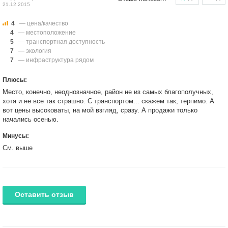
21.12.2015
4
— цена/качество
4
— местоположение
5
— транспортная доступность
7
— экология
7
— инфраструктура рядом
Плюсы:
Место, конечно, неоднозначное, район не из самых благополучных,
хотя и не все так страшно. С транспортом... скажем так, терпимо. А
вот цены высоковаты, на мой взгляд, сразу. А продажи только
начались осенью.
Минусы:
См. выше
Оставить отзыв