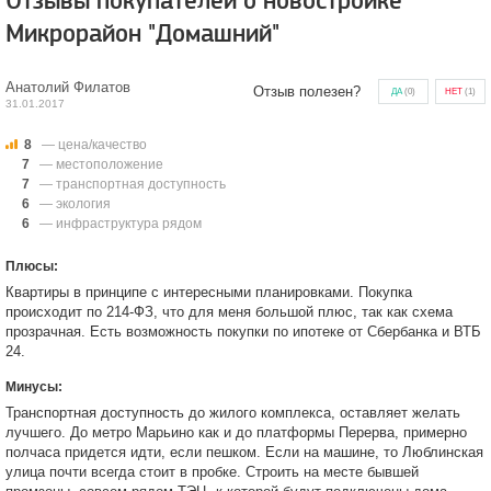
Отзывы покупателей о новостройке
Микрорайон "Домашний"
Анатолий Филатов
Отзыв полезен?
ДА
(
0
)
НЕТ
(
1
)
31.01.2017
8
— цена/качество
7
— местоположение
7
— транспортная доступность
6
— экология
6
— инфраструктура рядом
Плюсы:
Квартиры в принципе с интересными планировками. Покупка
происходит по 214-ФЗ, что для меня большой плюс, так как схема
прозрачная. Есть возможность покупки по ипотеке от Сбербанка и ВТБ
24.
Минусы:
Транспортная доступность до жилого комплекса, оставляет желать
лучшего. До метро Марьино как и до платформы Перерва, примерно
полчаса придется идти, если пешком. Если на машине, то Люблинская
улица почти всегда стоит в пробке. Строить на месте бывшей