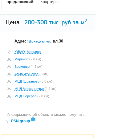
предложений:
Квартиры
2
Цена
200-300
тыс. руб за м
Адрес:
, вл.30
Донецкая ул
ЮВАО
,
Марьино
Марьино
(2.8 км) ,
Борисово
(4.2 км) ,
Алма-Атинская
(5 км)
МЦД Курьяново
(0.5 км) ,
МЦД Москворечье
(1.1 км) ,
МЦД Перерва
(2.0 км)
Информацию об объекте можно получить
у:
PSN group