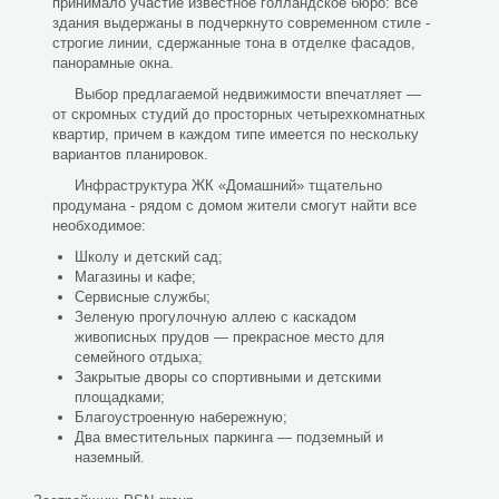
принимало участие известное голландское бюро: все
здания выдержаны в подчеркнуто современном стиле -
строгие линии, сдержанные тона в отделке фасадов,
панорамные окна.
Выбор предлагаемой недвижимости впечатляет —
от скромных студий до просторных четырехкомнатных
квартир, причем в каждом типе имеется по нескольку
вариантов планировок.
Инфраструктура ЖК «Домашний» тщательно
продумана - рядом с домом жители смогут найти все
необходимое:
Школу и детский сад;
Магазины и кафе;
Сервисные службы;
Зеленую прогулочную аллею с каскадом
живописных прудов — прекрасное место для
семейного отдыха;
Закрытые дворы со спортивными и детскими
площадками;
Благоустроенную набережную;
Два вместительных паркинга — подземный и
наземный.