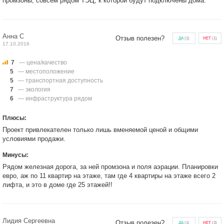
промзоны, совсем рядом ТЭЦ, к которой будут подключены дома.
Анна С
Отзыв полезен?
ДА
(
1
)
НЕТ
(
1
)
17.10.2016
7
— цена/качество
5
— местоположение
5
— транспортная доступность
7
— экология
6
— инфраструктура рядом
Плюсы:
Проект привлекателен только лишь вменяемой ценой и общими
условиями продажи.
Минусы:
Рядом железная дорога, за ней промзона и поля аэрации. Планировки
евро, аж по 11 квартир на этаже, там где 4 квартиры на этаже всего 2
лифта, и это в доме где 25 этажей!!
Лидия Сергеевна
Отзыв полезен?
ДА
(
1
)
НЕТ
(
3
)