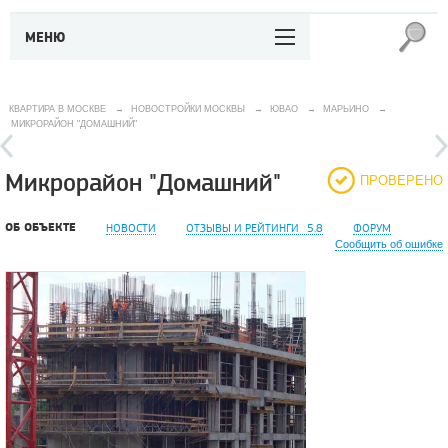
МЕНЮ
КВАРТИРА В МОСКВЕ
→
НОВОСТРОЙКИ МОСКВЫ
→
ЮВАО
→
МАРЬИНО
→
МИКРОРАЙОН "ДОМАШНИЙ"
Микрорайон "Домашний"
ПРОВЕРЕНО
ОБ ОБЪЕКТЕ
НОВОСТИ
ОТЗЫВЫ И РЕЙТИНГИ
5.8
ФОРУМ
Сообщить об ошибке