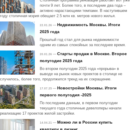
Столичная программа реновации работает вот уже
почти 9 лет. Более того, в последние два года –
активно нарастающими темпами. В наступившем
году столичная мэрия обещает 2.5 млн кв. метров нового жилья.
Недвижимость Москвы. Итоги
—
22.01.26
2025 года
Прошлый год стал для рынка недвижимости
одним из самых спокойных за последнее время.
Старты продаж в Москве. Второе
—
20.01.26
полугодие 2025 года
Во втором полугодии 2025 года «прорыва» в
выводе на рынок новых проектов в столице не
случилось, более того, продолжился тренд на их сокращение.
Новостройки Москвы. Итоги
—
17.07.25
первого полугодия -2025
По последним данным, в первом полугодии
текущего года столичные девелоперы начали
реализацию 17 проектов жилой застройки.
Можно ли в России купить
—
14.04.21
квартиру в лизинг