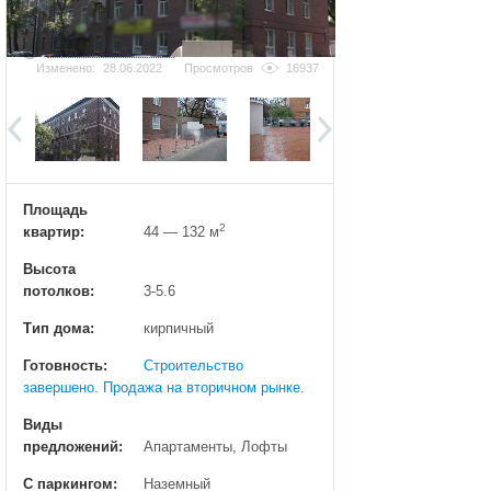
Добавить фотографию
Изменено:
28.06.2022
Просмотров
16937
Площадь
2
квартир:
44 — 132 м
Высота
потолков:
3-5.6
Тип дома:
кирпичный
Готовность:
Строительство
завершено. Продажа на вторичном рынке.
Виды
предложений:
Апартаменты, Лофты
С паркингом:
Наземный