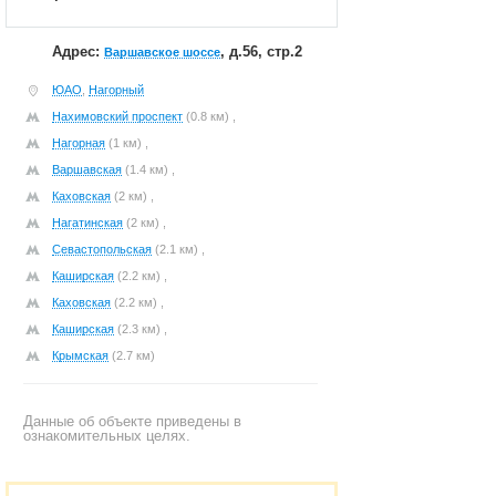
Адрес:
, д.56, стр.2
Варшавское шоссе
ЮАО
,
Нагорный
Нахимовский проспект
(0.8 км) ,
Нагорная
(1 км) ,
Варшавская
(1.4 км) ,
Каховская
(2 км) ,
Нагатинская
(2 км) ,
Севастопольская
(2.1 км) ,
Каширская
(2.2 км) ,
Каховская
(2.2 км) ,
Каширская
(2.3 км) ,
Крымская
(2.7 км)
Данные об объекте приведены в
ознакомительных целях.