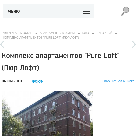
МЕНЮ
КВАРТИРА В МОСКВЕ
→
АПАРТАМЕНТЫ МОСКВЫ
→
ЮАО
→
НАГОРНЫЙ
→
КОМПЛЕКС АПАРТАМЕНТОВ "PURE LOFT" (ПЮР ЛОФТ)
Комплекс апартаментов "Pure Loft"
(Пюр Лофт)
ОБ ОБЪЕКТЕ
ФОРУМ
Сообщить об ошибке