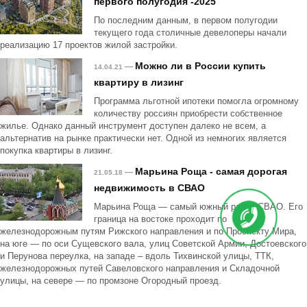
первого полугодия -2025
По последним данным, в первом полугодии
текущего года столичные девелоперы начали
реализацию 17 проектов жилой застройки.
Можно ли в России купить
—
14.04.21
квартиру в лизинг
Программа льготной ипотеки помогла огромному
количеству россиян приобрести собственное
жилье. Однако данный инструмент доступен далеко не всем, а
альтернатив на рынке практически нет. Одной из немногих является
покупка квартиры в лизинг.
Марьина Роща - самая дорогая
—
21.05.18
недвижимость в СВАО
Марьина Роща — самый южный район СВАО. Его
граница на востоке проходит по
железнодорожным путям Рижского направления и по Проспекту Мира,
на юге — по оси Сущевского вала, улиц Советской Армии, Достоевского
и Перунова переулка, на западе – вдоль Тихвинской улицы, ТТК,
железнодорожных путей Савеловского направления и Складочной
улицы, на севере — по промзоне Огородный проезд.