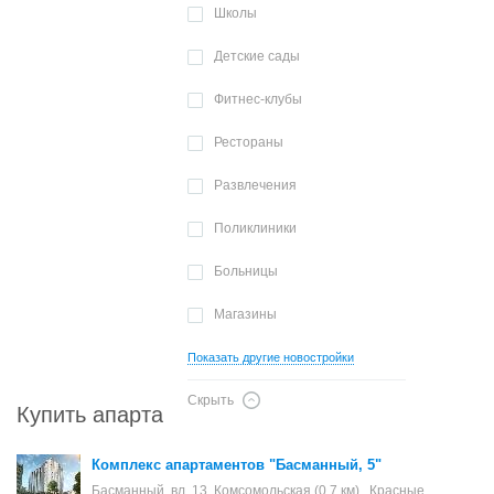
Школы
Детские сады
Фитнес-клубы
Рестораны
Развлечения
Поликлиники
Больницы
Магазины
Показать другие новостройки
Скрыть
Купить апартаменты в Москве
Комплекс апартаментов "Басманный, 5"
Басманный, вл. 13, Комсомольская (0.7 км) , Красные