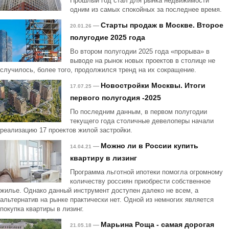
Прошлый год стал для рынка недвижимости
одним из самых спокойных за последнее время.
Старты продаж в Москве. Второе
—
20.01.26
полугодие 2025 года
Во втором полугодии 2025 года «прорыва» в
выводе на рынок новых проектов в столице не
случилось, более того, продолжился тренд на их сокращение.
Новостройки Москвы. Итоги
—
17.07.25
первого полугодия -2025
По последним данным, в первом полугодии
текущего года столичные девелоперы начали
реализацию 17 проектов жилой застройки.
Можно ли в России купить
—
14.04.21
квартиру в лизинг
Программа льготной ипотеки помогла огромному
количеству россиян приобрести собственное
жилье. Однако данный инструмент доступен далеко не всем, а
альтернатив на рынке практически нет. Одной из немногих является
покупка квартиры в лизинг.
Марьина Роща - самая дорогая
—
21.05.18