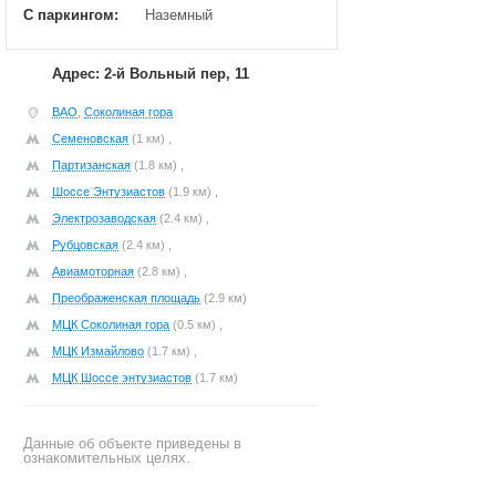
С паркингом:
Наземный
Адрес: 2-й Вольный пер, 11
ВАО
,
Соколиная гора
Семеновская
(1 км) ,
Партизанская
(1.8 км) ,
Шоссе Энтузиастов
(1.9 км) ,
Электрозаводская
(2.4 км) ,
Рубцовская
(2.4 км) ,
Авиамоторная
(2.8 км) ,
Преображенская площадь
(2.9 км)
МЦК Соколиная гора
(0.5 км) ,
МЦК Измайлово
(1.7 км) ,
МЦК Шоссе энтузиастов
(1.7 км)
Данные об объекте приведены в
ознакомительных целях.