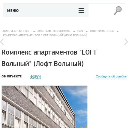
МЕНЮ
КВАРТИРА В МОСКВЕ
→
АПАРТАМЕНТЫ МОСКВЫ
→
ВАО
→
СОКОЛИНАЯ ГОРА
→
КОМПЛЕКС АПАРТАМЕНТОВ "LOFT ВОЛЬНЫЙ" (ЛОФТ ВОЛЬНЫЙ)
Комплекс апартаментов "LOFT
Вольный" (Лофт Вольный)
ОБ ОБЪЕКТЕ
ФОРУМ
Сообщить об ошибке