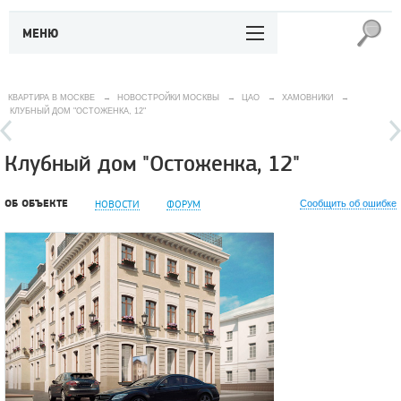
МЕНЮ
КВАРТИРА В МОСКВЕ
→
НОВОСТРОЙКИ МОСКВЫ
→
ЦАО
→
ХАМОВНИКИ
→
КЛУБНЫЙ ДОМ "ОСТОЖЕНКА, 12"
Клубный дом "Остоженка, 12"
ОБ ОБЪЕКТЕ
НОВОСТИ
ФОРУМ
Сообщить об ошибке