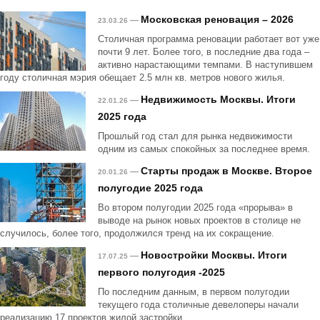
Московская реновация – 2026
—
23.03.26
Столичная программа реновации работает вот уже
почти 9 лет. Более того, в последние два года –
активно нарастающими темпами. В наступившем
году столичная мэрия обещает 2.5 млн кв. метров нового жилья.
Недвижимость Москвы. Итоги
—
22.01.26
2025 года
Прошлый год стал для рынка недвижимости
одним из самых спокойных за последнее время.
Старты продаж в Москве. Второе
—
20.01.26
полугодие 2025 года
Во втором полугодии 2025 года «прорыва» в
выводе на рынок новых проектов в столице не
случилось, более того, продолжился тренд на их сокращение.
Новостройки Москвы. Итоги
—
17.07.25
первого полугодия -2025
По последним данным, в первом полугодии
текущего года столичные девелоперы начали
реализацию 17 проектов жилой застройки.