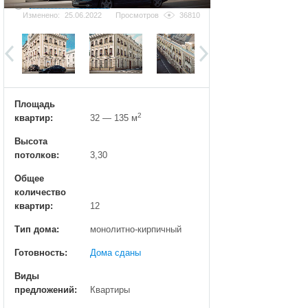
Добавить фотографию
Изменено:
25.06.2022
Просмотров
36810
Площадь
2
квартир:
32 — 135 м
Высота
потолков:
3,30
Общее
количество
квартир:
12
Тип дома:
монолитно-кирпичный
Готовность:
Дома сданы
Виды
предложений:
Квартиры