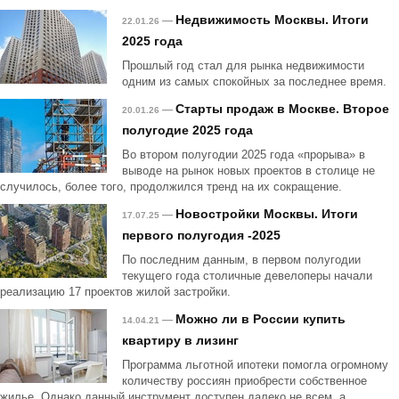
Недвижимость Москвы. Итоги
—
22.01.26
2025 года
Прошлый год стал для рынка недвижимости
одним из самых спокойных за последнее время.
Старты продаж в Москве. Второе
—
20.01.26
полугодие 2025 года
Во втором полугодии 2025 года «прорыва» в
выводе на рынок новых проектов в столице не
случилось, более того, продолжился тренд на их сокращение.
Новостройки Москвы. Итоги
—
17.07.25
первого полугодия -2025
По последним данным, в первом полугодии
текущего года столичные девелоперы начали
реализацию 17 проектов жилой застройки.
Можно ли в России купить
—
14.04.21
квартиру в лизинг
Программа льготной ипотеки помогла огромному
количеству россиян приобрести собственное
жилье. Однако данный инструмент доступен далеко не всем, а