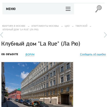
МЕНЮ
КВАРТИРА В МОСКВЕ
→
АПАРТАМЕНТЫ МОСКВЫ
→
ЦАО
→
ТВЕРСКОЙ
→
КЛУБНЫЙ ДОМ "LA RUE" (ЛА РЮ)
Клубный дом "La Rue" (Ла Рю)
ОБ ОБЪЕКТЕ
ФОРУМ
Сообщить об ошибке