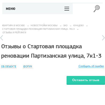
МЕНЮ
КВАРТИРА В МОСКВЕ
→
НОВОСТРОЙКИ МОСКВЫ
→
ЗАО
→
КУНЦЕВО
→
СТАРТОВАЯ ПЛОЩАДКА РЕНОВАЦИИ ПАРТИЗАНСКАЯ УЛИЦА, 7К1-3
→
ОТЗЫВЫ И РЕЙТИНГИ
Отзывы о Стартовая площадка
реновации Партизанская улица, 7к1-3
ОБ ОБЪЕКТЕ
ФОРУМ
Сообщить об ошибке
Оставить отзыв