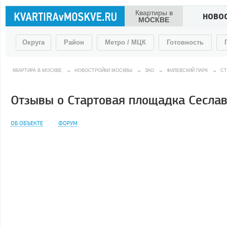
Квартиры в
НОВО
МОСКВЕ
Округа
Район
Метро / МЦК
Готовность
КВАРТИРА В МОСКВЕ
→
НОВОСТРОЙКИ МОСКВЫ
→
ЗАО
→
ФИЛЕВСКИЙ ПАРК
→
СТ
Отзывы о Стартовая площадка Сеслави
ОБ ОБЪЕКТЕ
ФОРУМ