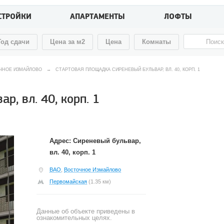
СТРОЙКИ
АПАРТАМЕНТЫ
ЛОФТЫ
Год сдачи
Цена за м2
Цена
Комнаты
ЧНОЕ ИЗМАЙЛОВО
→
СТАРТОВАЯ ПЛОЩАДКА СИРЕНЕВЫЙ БУЛЬВАР, ВЛ. 40, КОРП. 1
, вл. 40, корп. 1
Адрес: Сиреневый бульвар,
вл. 40, корп. 1
ВАО
,
Восточное Измайлово
Первомайская
(1.35 км)
Данные об объекте приведены в
ознакомительных целях.