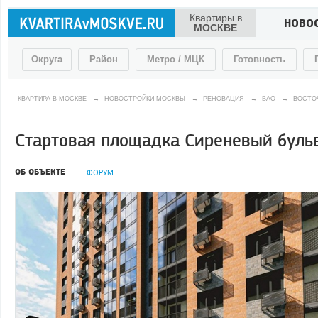
Квартиры в
НОВО
МОСКВЕ
Округа
Район
Метро / МЦК
Готовность
КВАРТИРА В МОСКВЕ
→
НОВОСТРОЙКИ МОСКВЫ
→
РЕНОВАЦИЯ
→
ВАО
→
ВОСТО
Стартовая площадка Сиреневый бульвар
ОБ ОБЪЕКТЕ
ФОРУМ